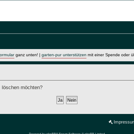
formular
ganz unten! |
garten-pur unterstützen
mit einer Spende oder 
ds löschen möchten?
Impressu
Powered by
phpBB
® Forum Software © phpBB Limited