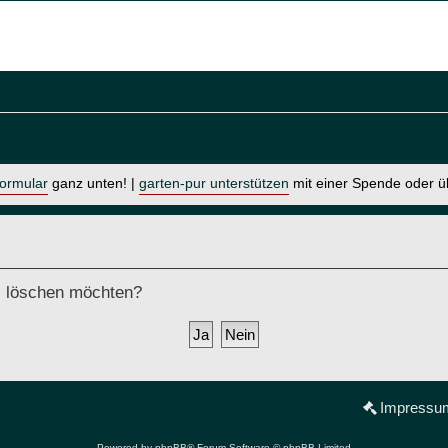
formular
ganz unten! |
garten-pur unterstützen
mit einer Spende oder 
ds löschen möchten?
Impressu
Powered by
phpBB
® Forum Software © phpBB Limited