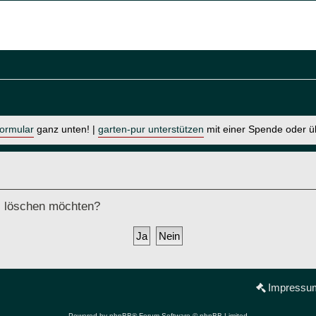
formular
ganz unten! |
garten-pur unterstützen
mit einer Spende oder 
ds löschen möchten?
Impressu
Powered by
phpBB
® Forum Software © phpBB Limited