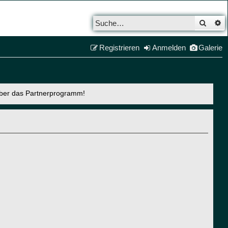
Such
E
Registrieren
Anmelden
Galerie
über das Partnerprogramm!