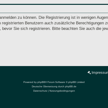
anmelden zu können. Die Registrierung ist in wenigen Augenb
 registrierten Benutzern auch zusätzliche Berechtigungen z
vor Sie sich registrieren. Bitte beachten Sie auch die jew
Impressu
Powered by
phpBB
® Forum Software © phpBB Limited
Deutsche Übersetzung durch
phpBB.de
Datenschutz
|
Nutzungsbedingungen