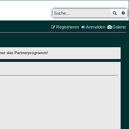
Such
E
Registrieren
Anmelden
Galerie
über das Partnerprogramm!