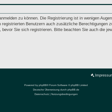
anmelden zu können. Die Registrierung ist in wenigen Augenb
 registrierten Benutzern auch zusätzliche Berechtigungen z
vor Sie sich registrieren. Bitte beachten Sie auch die jew
Impressu
Powered by
phpBB
® Forum Software © phpBB Limited
Deutsche Übersetzung durch
phpBB.de
Datenschutz
|
Nutzungsbedingungen