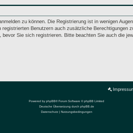
anmelden zu können. Die Registrierung ist in wenigen Augenb
 registrierten Benutzern auch zusätzliche Berechtigungen z
vor Sie sich registrieren. Bitte beachten Sie auch die jew
Impressu
Powered by
phpBB
® Forum Software © phpBB Limited
Deutsche Übersetzung durch
phpBB.de
Datenschutz
|
Nutzungsbedingungen