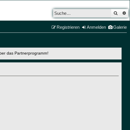
Such
E
Registrieren
Anmelden
Galerie
über das Partnerprogramm!