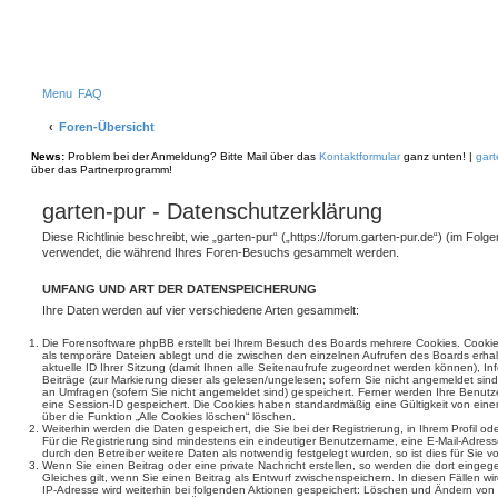
S
Menu
FAQ
Foren-Übersicht
News:
Problem bei der Anmeldung? Bitte Mail über das
Kontaktformular
ganz unten! |
gart
über das Partnerprogramm!
garten-pur - Datenschutzerklärung
Diese Richtlinie beschreibt, wie „garten-pur“ („https://forum.garten-pur.de“) (im Folg
verwendet, die während Ihres Foren-Besuchs gesammelt werden.
UMFANG UND ART DER DATENSPEICHERUNG
Ihre Daten werden auf vier verschiedene Arten gesammelt:
Die Forensoftware phpBB erstellt bei Ihrem Besuch des Boards mehrere Cookies. Cookies 
als temporäre Dateien ablegt und die zwischen den einzelnen Aufrufen des Boards erhalt
aktuelle ID Ihrer Sitzung (damit Ihnen alle Seitenaufrufe zugeordnet werden können), I
Beiträge (zur Markierung dieser als gelesen/ungelesen; sofern Sie nicht angemeldet sin
an Umfragen (sofern Sie nicht angemeldet sind) gespeichert. Ferner werden Ihre Benutzer
eine Session-ID gespeichert. Die Cookies haben standardmäßig eine Gültigkeit von einem
über die Funktion „Alle Cookies löschen“ löschen.
Weiterhin werden die Daten gespeichert, die Sie bei der Registrierung, in Ihrem Profil 
Für die Registrierung sind mindestens ein eindeutiger Benutzername, eine E-Mail-Adre
durch den Betreiber weitere Daten als notwendig festgelegt wurden, so ist dies für Sie vo
Wenn Sie einen Beitrag oder eine private Nachricht erstellen, so werden die dort einge
Gleiches gilt, wenn Sie einen Beitrag als Entwurf zwischenspeichern. In diesen Fällen wi
IP-Adresse wird weiterhin bei folgenden Aktionen gespeichert: Löschen und Ändern von 