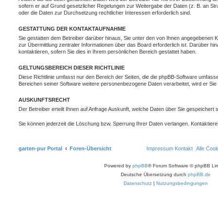
sofern er auf Grund gesetzlicher Regelungen zur Weitergabe der Daten (z. B. an Stra
oder die Daten zur Durchsetzung rechtlicher Interessen erforderlich sind.
GESTATTUNG DER KONTAKTAUFNAHME
Sie gestatten dem Betreiber darüber hinaus, Sie unter den von Ihnen angegebenen Ko
zur Übermittlung zentraler Informationen über das Board erforderlich ist. Darüber h
kontaktieren, sofern Sie dies in Ihrem persönlichen Bereich gestattet haben.
GELTUNGSBEREICH DIESER RICHTLINIE
Diese Richtlinie umfasst nur den Bereich der Seiten, die die phpBB-Software umfasse
Bereichen seiner Software weitere personenbezogene Daten verarbeitet, wird er Sie 
AUSKUNFTSRECHT
Der Betreiber erteilt Ihnen auf Anfrage Auskunft, welche Daten über Sie gespeichert s
Sie können jederzeit die Löschung bzw. Sperrung Ihrer Daten verlangen. Kontaktieren 
garten-pur Portal
Foren-Übersicht
Impressum
Kontakt
Alle Coo
Powered by
phpBB
® Forum Software © phpBB Lim
Deutsche Übersetzung durch
phpBB.de
Datenschutz
|
Nutzungsbedingungen