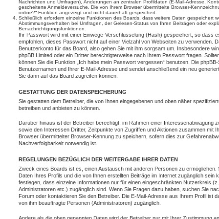
Nachrichten und Umfragen), Änderungen an zentralen Profildaten (E-Mail-Adresse, Kont
gescheiterte Anmeldeversuche. Die von Ihrem Browser übermittelte Browser-Kennzeichnung
online?“-Funktion angezeigt und nicht dauerhaft gespeichert.
Schließlich erfordern einzelne Funktionen des Boards, dass weitere Daten gespeichert 
Abstimmungsverhalten bei Umfragen, der Gelesen-Status von Ihren Beiträgen oder expli
Benachrichtigungsfunktionen.
Ihr Passwort wird mit einer Einwege-Verschlüsselung (Hash) gespeichert, so dass es
empfohlen, dieses Passwort nicht auf einer Vielzahl von Webseiten zu verwenden. D
Benutzerkonto für das Board, also gehen Sie mit ihm sorgsam um. Insbesondere wird 
phpBB Limited oder ein Dritter berechtigterweise nach Ihrem Passwort fragen. Sollt
können Sie die Funktion „Ich habe mein Passwort vergessen“ benutzen. Die phpBB-S
Benutzernamen und Ihrer E-Mail-Adresse und sendet anschließend ein neu generier
Sie dann auf das Board zugreifen können.
GESTATTUNG DER DATENSPEICHERUNG
Sie gestatten dem Betreiber, die von Ihnen eingegebenen und oben näher spezifizie
betreiben und anbieten zu können.
Darüber hinaus ist der Betreiber berechtigt, im Rahmen einer Interessenabwägung z
sowie den Interessen Dritter, Zeitpunkte von Zugriffen und Aktionen zusammen mit I
Browser übermittelter Browser-Kennung zu speichern, sofern dies zur Gefahrenabwe
Nachverfolgbarkeit notwendig ist.
REGELUNGEN BEZÜGLICH DER WEITERGABE IHRER DATEN
Zweck eines Boards ist es, einen Austausch mit anderen Personen zu ermöglichen. S
Daten Ihres Profils und die von Ihnen erstellten Beiträge im Internet zugänglich sein
festlegen, dass einzelne Informationen nur für einen eingeschränkten Nutzerkreis (z. 
Administratoren etc.) zugänglich sind. Wenn Sie Fragen dazu haben, suchen Sie na
Forum oder kontaktieren Sie den Betreiber. Die E-Mail-Adresse aus Ihrem Profil ist d
von ihm beauftragte Personen (Administratoren) zugänglich.
Andere als die oben genannten Daten wird der Betreiber nur mit Ihrer Zustimmung an D