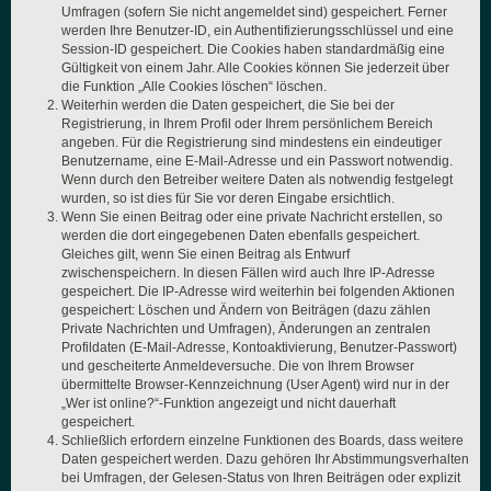
Umfragen (sofern Sie nicht angemeldet sind) gespeichert. Ferner
werden Ihre Benutzer-ID, ein Authentifizierungsschlüssel und eine
Session-ID gespeichert. Die Cookies haben standardmäßig eine
Gültigkeit von einem Jahr. Alle Cookies können Sie jederzeit über
die Funktion „Alle Cookies löschen“ löschen.
Weiterhin werden die Daten gespeichert, die Sie bei der
Registrierung, in Ihrem Profil oder Ihrem persönlichem Bereich
angeben. Für die Registrierung sind mindestens ein eindeutiger
Benutzername, eine E-Mail-Adresse und ein Passwort notwendig.
Wenn durch den Betreiber weitere Daten als notwendig festgelegt
wurden, so ist dies für Sie vor deren Eingabe ersichtlich.
Wenn Sie einen Beitrag oder eine private Nachricht erstellen, so
werden die dort eingegebenen Daten ebenfalls gespeichert.
Gleiches gilt, wenn Sie einen Beitrag als Entwurf
zwischenspeichern. In diesen Fällen wird auch Ihre IP-Adresse
gespeichert. Die IP-Adresse wird weiterhin bei folgenden Aktionen
gespeichert: Löschen und Ändern von Beiträgen (dazu zählen
Private Nachrichten und Umfragen), Änderungen an zentralen
Profildaten (E-Mail-Adresse, Kontoaktivierung, Benutzer-Passwort)
und gescheiterte Anmeldeversuche. Die von Ihrem Browser
übermittelte Browser-Kennzeichnung (User Agent) wird nur in der
„Wer ist online?“-Funktion angezeigt und nicht dauerhaft
gespeichert.
Schließlich erfordern einzelne Funktionen des Boards, dass weitere
Daten gespeichert werden. Dazu gehören Ihr Abstimmungsverhalten
bei Umfragen, der Gelesen-Status von Ihren Beiträgen oder explizit