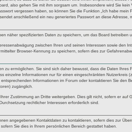
oard, also gehen Sie mit ihm sorgsam um. Insbesondere wird Sie kein V
Passwort vergessen haben, so können Sie die Funktion „Ich habe mein 
endet anschließend ein neu generiertes Passwort an diese Adresse, m
ben näher spezifizierten Daten zu speichern, um das Board betreiben 
nteressenabwägung zwischen Ihren und seinen Interessen sowie den Inte
ittelter Browser-Kennung zu speichern, sofern dies zur Gefahrenabweh
 zu ermöglichen. Sie sind sich daher bewusst, dass die Daten Ihres Pro
s einzelne Informationen nur für einen eingeschränkten Nutzerkreis (z. 
ntsprechenden Informationen im Forum oder kontaktieren Sie den Betre
toren) zugänglich.
Ihrer Zustimmung an Dritte weitergeben. Dies gilt nicht, sofern er auf
Durchsetzung rechtlicher Interessen erforderlich sind.
hnen angegebenen Kontaktdaten zu kontaktieren, sofern dies zur Übermi
sofern Sie dies in Ihrem persönlichen Bereich gestattet haben.