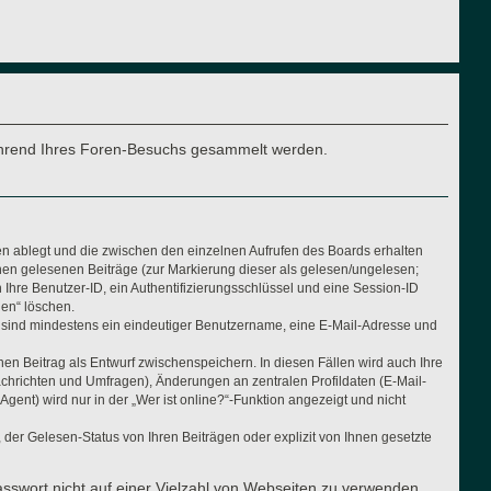
e während Ihres Foren-Besuchs gesammelt werden.
en ablegt und die zwischen den einzelnen Aufrufen des Boards erhalten
Ihnen gelesenen Beiträge (zur Markierung dieser als gelesen/ungelesen;
Ihre Benutzer-ID, ein Authentifizierungsschlüssel und eine Session-ID
hen“ löschen.
ng sind mindestens ein eindeutiger Benutzername, eine E-Mail-Adresse und
nen Beitrag als Entwurf zwischenspeichern. In diesen Fällen wird auch Ihre
achrichten und Umfragen), Änderungen an zentralen Profildaten (E-Mail-
nt) wird nur in der „Wer ist online?“-Funktion angezeigt und nicht
der Gelesen-Status von Ihren Beiträgen oder explizit von Ihnen gesetzte
asswort nicht auf einer Vielzahl von Webseiten zu verwenden.