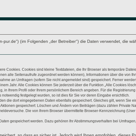
arten-pur.de“) (im Folgenden „der Betreiber“) die Daten verwendet, di
re Cookies. Cookies sind kleine Textdateien, die Ihr Browser als temporäre Datei
t Ihnen alle Seitenaufrufe zugeordnet werden können), Informationen über die von 
lnahme an Umfragen (sofern Sie nicht angemeldet sind) gespeichert. Ferner werden 
nem Jahr. Alle Cookies können Sie jederzeit über die Funktion „Alle Cookies lösc
ung, in Ihrem Profil oder Ihrem persönlichem Bereich angeben. Für die Registrieru
otwendig festgelegt wurden, so ist dies für Sie vor deren Eingabe ersichtlich.
rden die dort eingegebenen Daten ebenfalls gespeichert. Gleiches gilt, wenn Sie ei
n Aktionen gespeichert: Löschen und Ändern von Beiträgen (dazu zählen Private N
eldeversuche. Die von Ihrem Browser übermittelte Browser-Kennzeichnung (User Age
 Daten gespeichert werden. Dazu gehören Ihr Abstimmungsverhalten bei Umfragen, 
eichert, so dass es sicher ist. Jedoch wird Ihnen empfohlen, dieses P