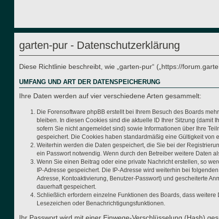
garten-pur - Datenschutzerklärung
Diese Richtlinie beschreibt, wie „garten-pur“ („https://forum.g
UMFANG UND ART DER DATENSPEICHERUNG
Ihre Daten werden auf vier verschiedene Arten gesammelt:
Die Forensoftware phpBB erstellt bei Ihrem Besuch des Boards mehre
bleiben. In diesen Cookies sind die aktuelle ID Ihrer Sitzung (dami
sofern Sie nicht angemeldet sind) sowie Informationen über Ihre Tei
gespeichert. Die Cookies haben standardmäßig eine Gültigkeit von ei
Weiterhin werden die Daten gespeichert, die Sie bei der Registrier
ein Passwort notwendig. Wenn durch den Betreiber weitere Daten als n
Wenn Sie einen Beitrag oder eine private Nachricht erstellen, so we
IP-Adresse gespeichert. Die IP-Adresse wird weiterhin bei folgende
Adresse, Kontoaktivierung, Benutzer-Passwort) und gescheiterte Anm
dauerhaft gespeichert.
Schließlich erfordern einzelne Funktionen des Boards, dass weitere
Lesezeichen oder Benachrichtigungsfunktionen.
Ihr Passwort wird mit einer Einwege-Verschlüsselung (Hash) gesp