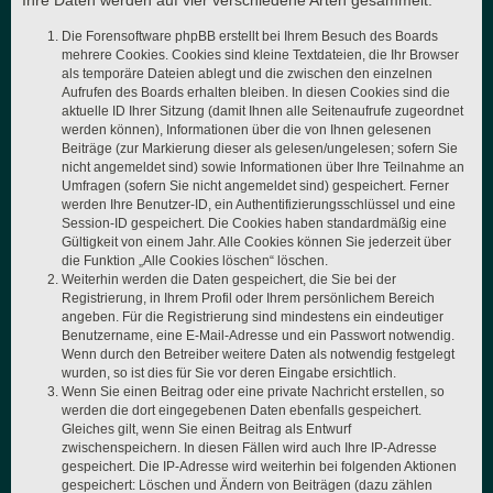
Ihre Daten werden auf vier verschiedene Arten gesammelt:
Die Forensoftware phpBB erstellt bei Ihrem Besuch des Boards
mehrere Cookies. Cookies sind kleine Textdateien, die Ihr Browser
als temporäre Dateien ablegt und die zwischen den einzelnen
Aufrufen des Boards erhalten bleiben. In diesen Cookies sind die
aktuelle ID Ihrer Sitzung (damit Ihnen alle Seitenaufrufe zugeordnet
werden können), Informationen über die von Ihnen gelesenen
Beiträge (zur Markierung dieser als gelesen/ungelesen; sofern Sie
nicht angemeldet sind) sowie Informationen über Ihre Teilnahme an
Umfragen (sofern Sie nicht angemeldet sind) gespeichert. Ferner
werden Ihre Benutzer-ID, ein Authentifizierungsschlüssel und eine
Session-ID gespeichert. Die Cookies haben standardmäßig eine
Gültigkeit von einem Jahr. Alle Cookies können Sie jederzeit über
die Funktion „Alle Cookies löschen“ löschen.
Weiterhin werden die Daten gespeichert, die Sie bei der
Registrierung, in Ihrem Profil oder Ihrem persönlichem Bereich
angeben. Für die Registrierung sind mindestens ein eindeutiger
Benutzername, eine E-Mail-Adresse und ein Passwort notwendig.
Wenn durch den Betreiber weitere Daten als notwendig festgelegt
wurden, so ist dies für Sie vor deren Eingabe ersichtlich.
Wenn Sie einen Beitrag oder eine private Nachricht erstellen, so
werden die dort eingegebenen Daten ebenfalls gespeichert.
Gleiches gilt, wenn Sie einen Beitrag als Entwurf
zwischenspeichern. In diesen Fällen wird auch Ihre IP-Adresse
gespeichert. Die IP-Adresse wird weiterhin bei folgenden Aktionen
gespeichert: Löschen und Ändern von Beiträgen (dazu zählen