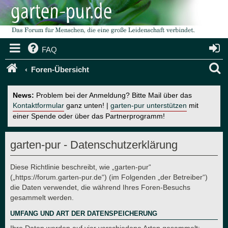
FAQ
S
Foren-Übersicht
u
News:
Problem bei der Anmeldung? Bitte Mail über das
c
Kontaktformular
ganz unten! |
garten-pur unterstützen
mit
einer Spende oder über das Partnerprogramm!
h
e
garten-pur - Datenschutzerklärung
Diese Richtlinie beschreibt, wie „garten-pur“
(„https://forum.garten-pur.de“) (im Folgenden „der Betreiber“)
die Daten verwendet, die während Ihres Foren-Besuchs
gesammelt werden.
UMFANG UND ART DER DATENSPEICHERUNG