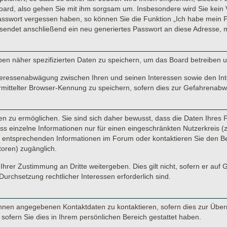
oard, also gehen Sie mit ihm sorgsam um. Insbesondere wird Sie kein V
Passwort vergessen haben, so können Sie die Funktion „Ich habe mein 
endet anschließend ein neu generiertes Passwort an diese Adresse, m
ben näher spezifizierten Daten zu speichern, um das Board betreiben 
nteressenabwägung zwischen Ihren und seinen Interessen sowie den Inte
ittelter Browser-Kennung zu speichern, sofern dies zur Gefahrenabweh
 zu ermöglichen. Sie sind sich daher bewusst, dass die Daten Ihres Pro
s einzelne Informationen nur für einen eingeschränkten Nutzerkreis (z. 
ntsprechenden Informationen im Forum oder kontaktieren Sie den Betre
toren) zugänglich.
Ihrer Zustimmung an Dritte weitergeben. Dies gilt nicht, sofern er auf
Durchsetzung rechtlicher Interessen erforderlich sind.
hnen angegebenen Kontaktdaten zu kontaktieren, sofern dies zur Übermi
sofern Sie dies in Ihrem persönlichen Bereich gestattet haben.