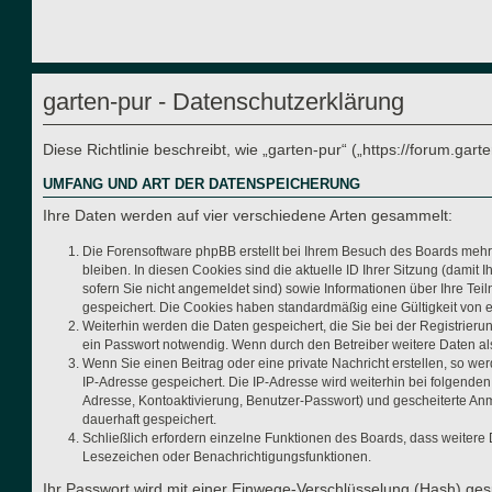
garten-pur - Datenschutzerklärung
Diese Richtlinie beschreibt, wie „garten-pur“ („https://forum.g
UMFANG UND ART DER DATENSPEICHERUNG
Ihre Daten werden auf vier verschiedene Arten gesammelt:
Die Forensoftware phpBB erstellt bei Ihrem Besuch des Boards mehre
bleiben. In diesen Cookies sind die aktuelle ID Ihrer Sitzung (dami
sofern Sie nicht angemeldet sind) sowie Informationen über Ihre Tei
gespeichert. Die Cookies haben standardmäßig eine Gültigkeit von ei
Weiterhin werden die Daten gespeichert, die Sie bei der Registrier
ein Passwort notwendig. Wenn durch den Betreiber weitere Daten als n
Wenn Sie einen Beitrag oder eine private Nachricht erstellen, so we
IP-Adresse gespeichert. Die IP-Adresse wird weiterhin bei folgende
Adresse, Kontoaktivierung, Benutzer-Passwort) und gescheiterte Anm
dauerhaft gespeichert.
Schließlich erfordern einzelne Funktionen des Boards, dass weitere
Lesezeichen oder Benachrichtigungsfunktionen.
Ihr Passwort wird mit einer Einwege-Verschlüsselung (Hash) gesp