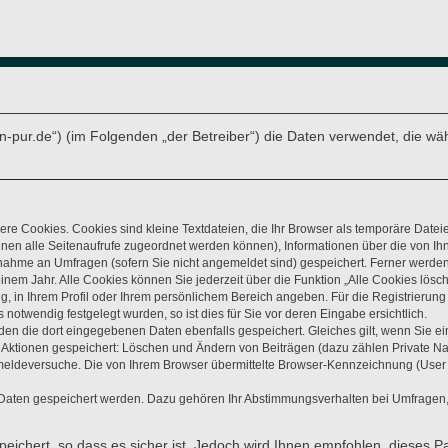
arten-pur.de“) (im Folgenden „der Betreiber“) die Daten verwendet, di
re Cookies. Cookies sind kleine Textdateien, die Ihr Browser als temporäre Datei
t Ihnen alle Seitenaufrufe zugeordnet werden können), Informationen über die von 
lnahme an Umfragen (sofern Sie nicht angemeldet sind) gespeichert. Ferner werden 
nem Jahr. Alle Cookies können Sie jederzeit über die Funktion „Alle Cookies lösc
ung, in Ihrem Profil oder Ihrem persönlichem Bereich angeben. Für die Registrieru
otwendig festgelegt wurden, so ist dies für Sie vor deren Eingabe ersichtlich.
rden die dort eingegebenen Daten ebenfalls gespeichert. Gleiches gilt, wenn Sie ei
n Aktionen gespeichert: Löschen und Ändern von Beiträgen (dazu zählen Private N
eldeversuche. Die von Ihrem Browser übermittelte Browser-Kennzeichnung (User Age
 Daten gespeichert werden. Dazu gehören Ihr Abstimmungsverhalten bei Umfragen, 
eichert, so dass es sicher ist. Jedoch wird Ihnen empfohlen, dieses P