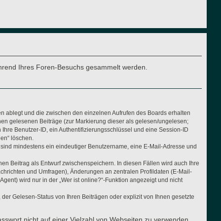
e während Ihres Foren-Besuchs gesammelt werden.
en ablegt und die zwischen den einzelnen Aufrufen des Boards erhalten
Ihnen gelesenen Beiträge (zur Markierung dieser als gelesen/ungelesen;
Ihre Benutzer-ID, ein Authentifizierungsschlüssel und eine Session-ID
hen“ löschen.
ng sind mindestens ein eindeutiger Benutzername, eine E-Mail-Adresse und
nen Beitrag als Entwurf zwischenspeichern. In diesen Fällen wird auch Ihre
achrichten und Umfragen), Änderungen an zentralen Profildaten (E-Mail-
nt) wird nur in der „Wer ist online?“-Funktion angezeigt und nicht
der Gelesen-Status von Ihren Beiträgen oder explizit von Ihnen gesetzte
asswort nicht auf einer Vielzahl von Webseiten zu verwenden.