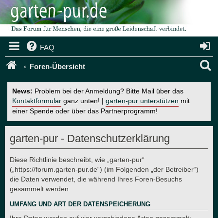
FAQ
S
Foren-Übersicht
u
News:
Problem bei der Anmeldung? Bitte Mail über das
c
Kontaktformular
ganz unten! |
garten-pur unterstützen
mit
einer Spende oder über das Partnerprogramm!
h
e
garten-pur - Datenschutzerklärung
Diese Richtlinie beschreibt, wie „garten-pur“
(„https://forum.garten-pur.de“) (im Folgenden „der Betreiber“)
die Daten verwendet, die während Ihres Foren-Besuchs
gesammelt werden.
UMFANG UND ART DER DATENSPEICHERUNG