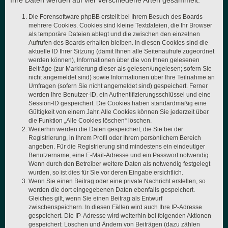
Ihre Daten werden auf vier verschiedene Arten gesammelt:
Die Forensoftware phpBB erstellt bei Ihrem Besuch des Boards
mehrere Cookies. Cookies sind kleine Textdateien, die Ihr Browser
als temporäre Dateien ablegt und die zwischen den einzelnen
Aufrufen des Boards erhalten bleiben. In diesen Cookies sind die
aktuelle ID Ihrer Sitzung (damit Ihnen alle Seitenaufrufe zugeordnet
werden können), Informationen über die von Ihnen gelesenen
Beiträge (zur Markierung dieser als gelesen/ungelesen; sofern Sie
nicht angemeldet sind) sowie Informationen über Ihre Teilnahme an
Umfragen (sofern Sie nicht angemeldet sind) gespeichert. Ferner
werden Ihre Benutzer-ID, ein Authentifizierungsschlüssel und eine
Session-ID gespeichert. Die Cookies haben standardmäßig eine
Gültigkeit von einem Jahr. Alle Cookies können Sie jederzeit über
die Funktion „Alle Cookies löschen“ löschen.
Weiterhin werden die Daten gespeichert, die Sie bei der
Registrierung, in Ihrem Profil oder Ihrem persönlichem Bereich
angeben. Für die Registrierung sind mindestens ein eindeutiger
Benutzername, eine E-Mail-Adresse und ein Passwort notwendig.
Wenn durch den Betreiber weitere Daten als notwendig festgelegt
wurden, so ist dies für Sie vor deren Eingabe ersichtlich.
Wenn Sie einen Beitrag oder eine private Nachricht erstellen, so
werden die dort eingegebenen Daten ebenfalls gespeichert.
Gleiches gilt, wenn Sie einen Beitrag als Entwurf
zwischenspeichern. In diesen Fällen wird auch Ihre IP-Adresse
gespeichert. Die IP-Adresse wird weiterhin bei folgenden Aktionen
gespeichert: Löschen und Ändern von Beiträgen (dazu zählen