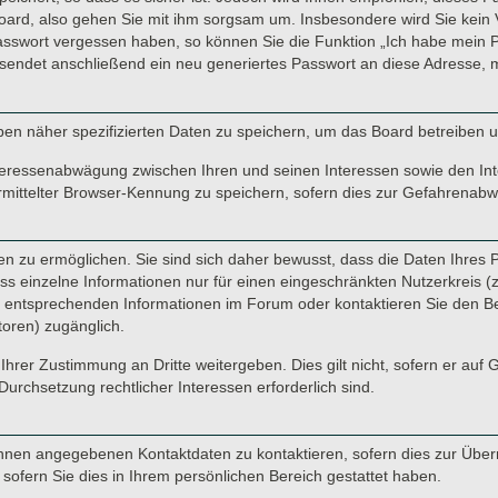
oard, also gehen Sie mit ihm sorgsam um. Insbesondere wird Sie kein V
Passwort vergessen haben, so können Sie die Funktion „Ich habe mein 
endet anschließend ein neu generiertes Passwort an diese Adresse, m
ben näher spezifizierten Daten zu speichern, um das Board betreiben 
nteressenabwägung zwischen Ihren und seinen Interessen sowie den Inte
ittelter Browser-Kennung zu speichern, sofern dies zur Gefahrenabweh
 zu ermöglichen. Sie sind sich daher bewusst, dass die Daten Ihres Pro
s einzelne Informationen nur für einen eingeschränkten Nutzerkreis (z. 
ntsprechenden Informationen im Forum oder kontaktieren Sie den Betre
toren) zugänglich.
Ihrer Zustimmung an Dritte weitergeben. Dies gilt nicht, sofern er auf
Durchsetzung rechtlicher Interessen erforderlich sind.
hnen angegebenen Kontaktdaten zu kontaktieren, sofern dies zur Übermi
sofern Sie dies in Ihrem persönlichen Bereich gestattet haben.