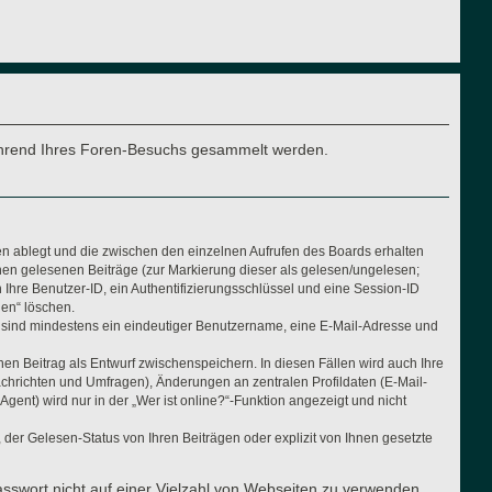
e während Ihres Foren-Besuchs gesammelt werden.
en ablegt und die zwischen den einzelnen Aufrufen des Boards erhalten
Ihnen gelesenen Beiträge (zur Markierung dieser als gelesen/ungelesen;
Ihre Benutzer-ID, ein Authentifizierungsschlüssel und eine Session-ID
hen“ löschen.
ng sind mindestens ein eindeutiger Benutzername, eine E-Mail-Adresse und
nen Beitrag als Entwurf zwischenspeichern. In diesen Fällen wird auch Ihre
achrichten und Umfragen), Änderungen an zentralen Profildaten (E-Mail-
nt) wird nur in der „Wer ist online?“-Funktion angezeigt und nicht
der Gelesen-Status von Ihren Beiträgen oder explizit von Ihnen gesetzte
asswort nicht auf einer Vielzahl von Webseiten zu verwenden.