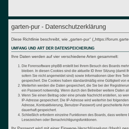
garten-pur - Datenschutzerklärung
Diese Richtlinie beschreibt, wie „garten-pur“ („https://forum.g
UMFANG UND ART DER DATENSPEICHERUNG
Ihre Daten werden auf vier verschiedene Arten gesammelt:
Die Forensoftware phpBB erstellt bei Ihrem Besuch des Boards mehre
bleiben. In diesen Cookies sind die aktuelle ID Ihrer Sitzung (dami
sofern Sie nicht angemeldet sind) sowie Informationen über Ihre Tei
gespeichert. Die Cookies haben standardmäßig eine Gültigkeit von ei
Weiterhin werden die Daten gespeichert, die Sie bei der Registrier
ein Passwort notwendig. Wenn durch den Betreiber weitere Daten als n
Wenn Sie einen Beitrag oder eine private Nachricht erstellen, so we
IP-Adresse gespeichert. Die IP-Adresse wird weiterhin bei folgende
Adresse, Kontoaktivierung, Benutzer-Passwort) und gescheiterte Anm
dauerhaft gespeichert.
Schließlich erfordern einzelne Funktionen des Boards, dass weitere
Lesezeichen oder Benachrichtigungsfunktionen.
Ihr Passwort wird mit einer Einwege-Verschlüsselung (Hash) gesp