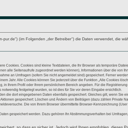
arten-pur.de“) (im Folgenden „der Betreiber“) die Daten verwendet, di
re Cookies. Cookies sind kleine Textdateien, die Ihr Browser als temporäre Datei
t Ihnen alle Seitenaufrufe zugeordnet werden können), Informationen über die von 
lnahme an Umfragen (sofern Sie nicht angemeldet sind) gespeichert. Ferner werden 
nem Jahr. Alle Cookies können Sie jederzeit über die Funktion „Alle Cookies lösc
ung, in Ihrem Profil oder Ihrem persönlichem Bereich angeben. Für die Registrieru
otwendig festgelegt wurden, so ist dies für Sie vor deren Eingabe ersichtlich.
rden die dort eingegebenen Daten ebenfalls gespeichert. Gleiches gilt, wenn Sie ei
n Aktionen gespeichert: Löschen und Ändern von Beiträgen (dazu zählen Private N
eldeversuche. Die von Ihrem Browser übermittelte Browser-Kennzeichnung (User Age
 Daten gespeichert werden. Dazu gehören Ihr Abstimmungsverhalten bei Umfragen, 
eichert, so dass es sicher ist. Jedoch wird Ihnen empfohlen, dieses P