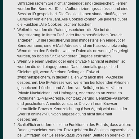
Umfragen (sofern Sie nicht angemeldet sind) gespeichert. Ferner
werden Ihre Benutzer-ID, ein Authentifizierungsschlüssel und eine
Session-ID gespeichert. Die Cookies haben standardmäßig eine
Gültigkeit von einem Jahr. Alle Cookies können Sie jederzeit über
die Funktion „Alle Cookies löschen“ löschen.
Weiterhin werden die Daten gespeichert, die Sie bei der
Registrierung, in Ihrem Profil oder Ihrem persönlichem Bereich
angeben. Für die Registrierung sind mindestens ein eindeutiger
Benutzername, eine E-Mail-Adresse und ein Passwort notwendig.
Wenn durch den Betreiber weitere Daten als notwendig festgelegt
wurden, so ist dies für Sie vor deren Eingabe ersichtlich.
Wenn Sie einen Beitrag oder eine private Nachricht erstellen, so
werden die dort eingegebenen Daten ebenfalls gespeichert.
Gleiches gilt, wenn Sie einen Beitrag als Entwurf
zwischenspeichern. In diesen Fällen wird auch Ihre IP-Adresse
gespeichert. Die IP-Adresse wird weiterhin bei folgenden Aktionen
gespeichert: Löschen und Ändern von Beiträgen (dazu zählen
Private Nachrichten und Umfragen), Änderungen an zentralen
Profildaten (E-Mail-Adresse, Kontoaktivierung, Benutzer-Passwort)
und gescheiterte Anmeldeversuche. Die von Ihrem Browser
übermittelte Browser-Kennzeichnung (User Agent) wird nur in der
„Wer ist online?“-Funktion angezeigt und nicht dauerhaft
gespeichert.
Schließlich erfordern einzelne Funktionen des Boards, dass weitere
Daten gespeichert werden. Dazu gehören Ihr Abstimmungsverhalten
bei Umfragen, der Gelesen-Status von Ihren Beiträgen oder explizit