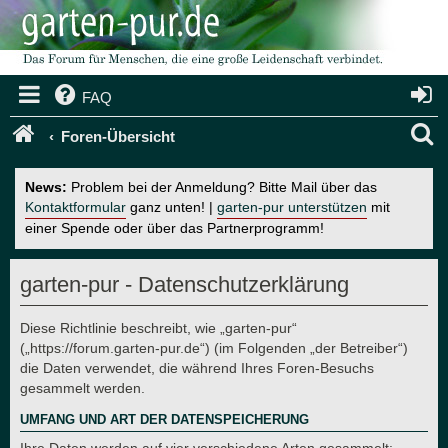
FAQ
S
Foren-Übersicht
u
News:
Problem bei der Anmeldung? Bitte Mail über das
c
Kontaktformular
ganz unten! |
garten-pur unterstützen
mit
einer Spende oder über das Partnerprogramm!
h
e
garten-pur - Datenschutzerklärung
Diese Richtlinie beschreibt, wie „garten-pur“
(„https://forum.garten-pur.de“) (im Folgenden „der Betreiber“)
die Daten verwendet, die während Ihres Foren-Besuchs
gesammelt werden.
UMFANG UND ART DER DATENSPEICHERUNG