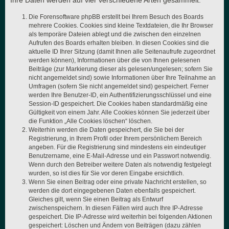
Ihre Daten werden auf vier verschiedene Arten gesammelt:
Die Forensoftware phpBB erstellt bei Ihrem Besuch des Boards
mehrere Cookies. Cookies sind kleine Textdateien, die Ihr Browser
als temporäre Dateien ablegt und die zwischen den einzelnen
Aufrufen des Boards erhalten bleiben. In diesen Cookies sind die
aktuelle ID Ihrer Sitzung (damit Ihnen alle Seitenaufrufe zugeordnet
werden können), Informationen über die von Ihnen gelesenen
Beiträge (zur Markierung dieser als gelesen/ungelesen; sofern Sie
nicht angemeldet sind) sowie Informationen über Ihre Teilnahme an
Umfragen (sofern Sie nicht angemeldet sind) gespeichert. Ferner
werden Ihre Benutzer-ID, ein Authentifizierungsschlüssel und eine
Session-ID gespeichert. Die Cookies haben standardmäßig eine
Gültigkeit von einem Jahr. Alle Cookies können Sie jederzeit über
die Funktion „Alle Cookies löschen“ löschen.
Weiterhin werden die Daten gespeichert, die Sie bei der
Registrierung, in Ihrem Profil oder Ihrem persönlichem Bereich
angeben. Für die Registrierung sind mindestens ein eindeutiger
Benutzername, eine E-Mail-Adresse und ein Passwort notwendig.
Wenn durch den Betreiber weitere Daten als notwendig festgelegt
wurden, so ist dies für Sie vor deren Eingabe ersichtlich.
Wenn Sie einen Beitrag oder eine private Nachricht erstellen, so
werden die dort eingegebenen Daten ebenfalls gespeichert.
Gleiches gilt, wenn Sie einen Beitrag als Entwurf
zwischenspeichern. In diesen Fällen wird auch Ihre IP-Adresse
gespeichert. Die IP-Adresse wird weiterhin bei folgenden Aktionen
gespeichert: Löschen und Ändern von Beiträgen (dazu zählen