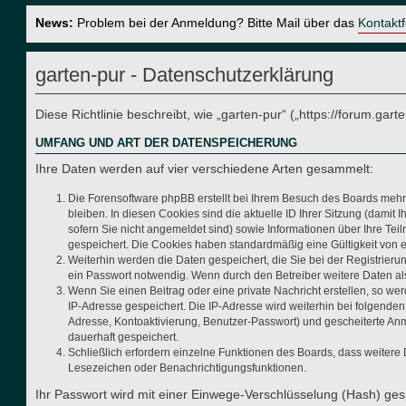
News:
Problem bei der Anmeldung? Bitte Mail über das
Kontakt
garten-pur - Datenschutzerklärung
Diese Richtlinie beschreibt, wie „garten-pur“ („https://forum.g
UMFANG UND ART DER DATENSPEICHERUNG
Ihre Daten werden auf vier verschiedene Arten gesammelt:
Die Forensoftware phpBB erstellt bei Ihrem Besuch des Boards mehre
bleiben. In diesen Cookies sind die aktuelle ID Ihrer Sitzung (dami
sofern Sie nicht angemeldet sind) sowie Informationen über Ihre Tei
gespeichert. Die Cookies haben standardmäßig eine Gültigkeit von ei
Weiterhin werden die Daten gespeichert, die Sie bei der Registrier
ein Passwort notwendig. Wenn durch den Betreiber weitere Daten als n
Wenn Sie einen Beitrag oder eine private Nachricht erstellen, so we
IP-Adresse gespeichert. Die IP-Adresse wird weiterhin bei folgende
Adresse, Kontoaktivierung, Benutzer-Passwort) und gescheiterte Anm
dauerhaft gespeichert.
Schließlich erfordern einzelne Funktionen des Boards, dass weitere
Lesezeichen oder Benachrichtigungsfunktionen.
Ihr Passwort wird mit einer Einwege-Verschlüsselung (Hash) gesp