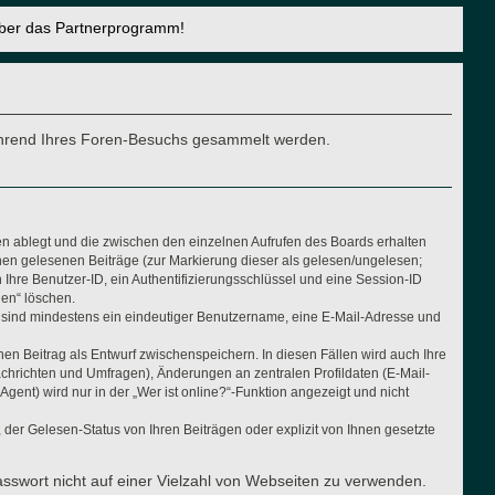
über das Partnerprogramm!
e während Ihres Foren-Besuchs gesammelt werden.
en ablegt und die zwischen den einzelnen Aufrufen des Boards erhalten
Ihnen gelesenen Beiträge (zur Markierung dieser als gelesen/ungelesen;
Ihre Benutzer-ID, ein Authentifizierungsschlüssel und eine Session-ID
hen“ löschen.
ng sind mindestens ein eindeutiger Benutzername, eine E-Mail-Adresse und
nen Beitrag als Entwurf zwischenspeichern. In diesen Fällen wird auch Ihre
achrichten und Umfragen), Änderungen an zentralen Profildaten (E-Mail-
nt) wird nur in der „Wer ist online?“-Funktion angezeigt und nicht
der Gelesen-Status von Ihren Beiträgen oder explizit von Ihnen gesetzte
asswort nicht auf einer Vielzahl von Webseiten zu verwenden.