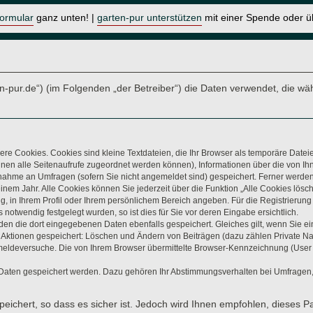
formular
ganz unten! |
garten-pur unterstützen
mit einer Spende oder 
arten-pur.de“) (im Folgenden „der Betreiber“) die Daten verwendet, di
re Cookies. Cookies sind kleine Textdateien, die Ihr Browser als temporäre Datei
t Ihnen alle Seitenaufrufe zugeordnet werden können), Informationen über die von 
lnahme an Umfragen (sofern Sie nicht angemeldet sind) gespeichert. Ferner werden 
nem Jahr. Alle Cookies können Sie jederzeit über die Funktion „Alle Cookies lösc
ung, in Ihrem Profil oder Ihrem persönlichem Bereich angeben. Für die Registrieru
otwendig festgelegt wurden, so ist dies für Sie vor deren Eingabe ersichtlich.
rden die dort eingegebenen Daten ebenfalls gespeichert. Gleiches gilt, wenn Sie ei
n Aktionen gespeichert: Löschen und Ändern von Beiträgen (dazu zählen Private N
eldeversuche. Die von Ihrem Browser übermittelte Browser-Kennzeichnung (User Age
 Daten gespeichert werden. Dazu gehören Ihr Abstimmungsverhalten bei Umfragen, 
eichert, so dass es sicher ist. Jedoch wird Ihnen empfohlen, dieses P