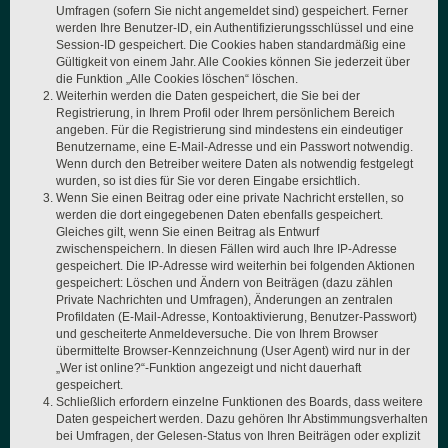
Umfragen (sofern Sie nicht angemeldet sind) gespeichert. Ferner
werden Ihre Benutzer-ID, ein Authentifizierungsschlüssel und eine
Session-ID gespeichert. Die Cookies haben standardmäßig eine
Gültigkeit von einem Jahr. Alle Cookies können Sie jederzeit über
die Funktion „Alle Cookies löschen“ löschen.
Weiterhin werden die Daten gespeichert, die Sie bei der
Registrierung, in Ihrem Profil oder Ihrem persönlichem Bereich
angeben. Für die Registrierung sind mindestens ein eindeutiger
Benutzername, eine E-Mail-Adresse und ein Passwort notwendig.
Wenn durch den Betreiber weitere Daten als notwendig festgelegt
wurden, so ist dies für Sie vor deren Eingabe ersichtlich.
Wenn Sie einen Beitrag oder eine private Nachricht erstellen, so
werden die dort eingegebenen Daten ebenfalls gespeichert.
Gleiches gilt, wenn Sie einen Beitrag als Entwurf
zwischenspeichern. In diesen Fällen wird auch Ihre IP-Adresse
gespeichert. Die IP-Adresse wird weiterhin bei folgenden Aktionen
gespeichert: Löschen und Ändern von Beiträgen (dazu zählen
Private Nachrichten und Umfragen), Änderungen an zentralen
Profildaten (E-Mail-Adresse, Kontoaktivierung, Benutzer-Passwort)
und gescheiterte Anmeldeversuche. Die von Ihrem Browser
übermittelte Browser-Kennzeichnung (User Agent) wird nur in der
„Wer ist online?“-Funktion angezeigt und nicht dauerhaft
gespeichert.
Schließlich erfordern einzelne Funktionen des Boards, dass weitere
Daten gespeichert werden. Dazu gehören Ihr Abstimmungsverhalten
bei Umfragen, der Gelesen-Status von Ihren Beiträgen oder explizit