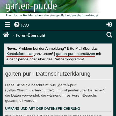
FAQ
S
Foren-Übersicht
u
News:
Problem bei der Anmeldung? Bitte Mail über das
c
Kontaktformular
ganz unten! |
garten-pur unterstützen
mit
einer Spende oder über das Partnerprogramm!
h
e
garten-pur - Datenschutzerklärung
Diese Richtlinie beschreibt, wie „garten-pur“
(„https://forum.garten-pur.de“) (im Folgenden „der Betreiber“)
die Daten verwendet, die während Ihres Foren-Besuchs
gesammelt werden.
UMFANG UND ART DER DATENSPEICHERUNG