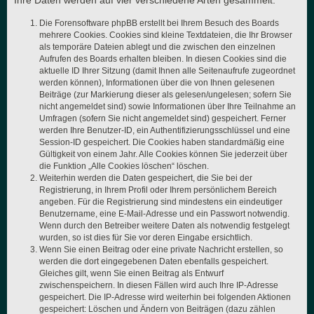
Ihre Daten werden auf vier verschiedene Arten gesammelt:
Die Forensoftware phpBB erstellt bei Ihrem Besuch des Boards
mehrere Cookies. Cookies sind kleine Textdateien, die Ihr Browser
als temporäre Dateien ablegt und die zwischen den einzelnen
Aufrufen des Boards erhalten bleiben. In diesen Cookies sind die
aktuelle ID Ihrer Sitzung (damit Ihnen alle Seitenaufrufe zugeordnet
werden können), Informationen über die von Ihnen gelesenen
Beiträge (zur Markierung dieser als gelesen/ungelesen; sofern Sie
nicht angemeldet sind) sowie Informationen über Ihre Teilnahme an
Umfragen (sofern Sie nicht angemeldet sind) gespeichert. Ferner
werden Ihre Benutzer-ID, ein Authentifizierungsschlüssel und eine
Session-ID gespeichert. Die Cookies haben standardmäßig eine
Gültigkeit von einem Jahr. Alle Cookies können Sie jederzeit über
die Funktion „Alle Cookies löschen“ löschen.
Weiterhin werden die Daten gespeichert, die Sie bei der
Registrierung, in Ihrem Profil oder Ihrem persönlichem Bereich
angeben. Für die Registrierung sind mindestens ein eindeutiger
Benutzername, eine E-Mail-Adresse und ein Passwort notwendig.
Wenn durch den Betreiber weitere Daten als notwendig festgelegt
wurden, so ist dies für Sie vor deren Eingabe ersichtlich.
Wenn Sie einen Beitrag oder eine private Nachricht erstellen, so
werden die dort eingegebenen Daten ebenfalls gespeichert.
Gleiches gilt, wenn Sie einen Beitrag als Entwurf
zwischenspeichern. In diesen Fällen wird auch Ihre IP-Adresse
gespeichert. Die IP-Adresse wird weiterhin bei folgenden Aktionen
gespeichert: Löschen und Ändern von Beiträgen (dazu zählen