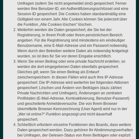
Umfragen (sofern Sie nicht angemeldet sind) gespeichert. Ferner
werden Ihre Benutzer-ID, ein Authentifizierungsschlüssel und eine
Session-ID gespeichert. Die Cookies haben standardmäßig eine
Gültigkeit von einem Jahr. Alle Cookies können Sie jederzeit über
die Funktion „Alle Cookies löschen“ löschen.
Weiterhin werden die Daten gespeichert, die Sie bei der
Registrierung, in Ihrem Profil oder Ihrem persönlichem Bereich
angeben. Für die Registrierung sind mindestens ein eindeutiger
Benutzername, eine E-Mail-Adresse und ein Passwort notwendig.
Wenn durch den Betreiber weitere Daten als notwendig festgelegt
wurden, so ist dies für Sie vor deren Eingabe ersichtlich.
Wenn Sie einen Beitrag oder eine private Nachricht erstellen, so
werden die dort eingegebenen Daten ebenfalls gespeichert.
Gleiches gilt, wenn Sie einen Beitrag als Entwurf
zwischenspeichern. In diesen Fällen wird auch Ihre IP-Adresse
gespeichert. Die IP-Adresse wird weiterhin bei folgenden Aktionen
gespeichert: Löschen und Ändern von Beiträgen (dazu zählen
Private Nachrichten und Umfragen), Änderungen an zentralen
Profildaten (E-Mail-Adresse, Kontoaktivierung, Benutzer-Passwort)
und gescheiterte Anmeldeversuche. Die von Ihrem Browser
übermittelte Browser-Kennzeichnung (User Agent) wird nur in der
„Wer ist online?“-Funktion angezeigt und nicht dauerhaft
gespeichert.
Schließlich erfordern einzelne Funktionen des Boards, dass weitere
Daten gespeichert werden. Dazu gehören Ihr Abstimmungsverhalten
bei Umfragen, der Gelesen-Status von Ihren Beiträgen oder explizit