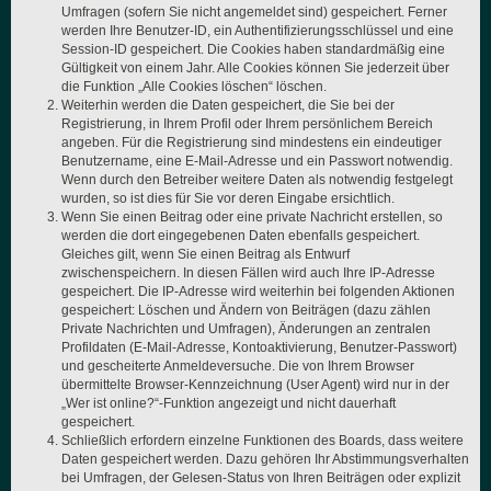
Umfragen (sofern Sie nicht angemeldet sind) gespeichert. Ferner
werden Ihre Benutzer-ID, ein Authentifizierungsschlüssel und eine
Session-ID gespeichert. Die Cookies haben standardmäßig eine
Gültigkeit von einem Jahr. Alle Cookies können Sie jederzeit über
die Funktion „Alle Cookies löschen“ löschen.
Weiterhin werden die Daten gespeichert, die Sie bei der
Registrierung, in Ihrem Profil oder Ihrem persönlichem Bereich
angeben. Für die Registrierung sind mindestens ein eindeutiger
Benutzername, eine E-Mail-Adresse und ein Passwort notwendig.
Wenn durch den Betreiber weitere Daten als notwendig festgelegt
wurden, so ist dies für Sie vor deren Eingabe ersichtlich.
Wenn Sie einen Beitrag oder eine private Nachricht erstellen, so
werden die dort eingegebenen Daten ebenfalls gespeichert.
Gleiches gilt, wenn Sie einen Beitrag als Entwurf
zwischenspeichern. In diesen Fällen wird auch Ihre IP-Adresse
gespeichert. Die IP-Adresse wird weiterhin bei folgenden Aktionen
gespeichert: Löschen und Ändern von Beiträgen (dazu zählen
Private Nachrichten und Umfragen), Änderungen an zentralen
Profildaten (E-Mail-Adresse, Kontoaktivierung, Benutzer-Passwort)
und gescheiterte Anmeldeversuche. Die von Ihrem Browser
übermittelte Browser-Kennzeichnung (User Agent) wird nur in der
„Wer ist online?“-Funktion angezeigt und nicht dauerhaft
gespeichert.
Schließlich erfordern einzelne Funktionen des Boards, dass weitere
Daten gespeichert werden. Dazu gehören Ihr Abstimmungsverhalten
bei Umfragen, der Gelesen-Status von Ihren Beiträgen oder explizit