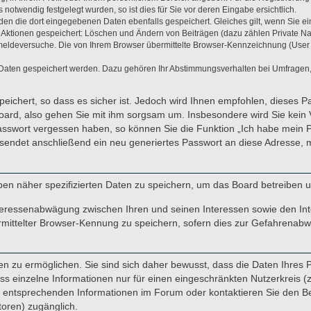
otwendig festgelegt wurden, so ist dies für Sie vor deren Eingabe ersichtlich.
rden die dort eingegebenen Daten ebenfalls gespeichert. Gleiches gilt, wenn Sie ei
n Aktionen gespeichert: Löschen und Ändern von Beiträgen (dazu zählen Private N
eldeversuche. Die von Ihrem Browser übermittelte Browser-Kennzeichnung (User Age
 Daten gespeichert werden. Dazu gehören Ihr Abstimmungsverhalten bei Umfragen, 
eichert, so dass es sicher ist. Jedoch wird Ihnen empfohlen, dieses P
oard, also gehen Sie mit ihm sorgsam um. Insbesondere wird Sie kein V
Passwort vergessen haben, so können Sie die Funktion „Ich habe mein 
endet anschließend ein neu generiertes Passwort an diese Adresse, m
ben näher spezifizierten Daten zu speichern, um das Board betreiben 
nteressenabwägung zwischen Ihren und seinen Interessen sowie den Inte
ittelter Browser-Kennung zu speichern, sofern dies zur Gefahrenabweh
 zu ermöglichen. Sie sind sich daher bewusst, dass die Daten Ihres Pro
s einzelne Informationen nur für einen eingeschränkten Nutzerkreis (z. 
ntsprechenden Informationen im Forum oder kontaktieren Sie den Betre
toren) zugänglich.