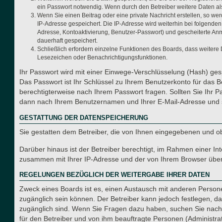
ein Passwort notwendig. Wenn durch den Betreiber weitere Daten als n
Wenn Sie einen Beitrag oder eine private Nachricht erstellen, so we
IP-Adresse gespeichert. Die IP-Adresse wird weiterhin bei folgende
Adresse, Kontoaktivierung, Benutzer-Passwort) und gescheiterte Anm
dauerhaft gespeichert.
Schließlich erfordern einzelne Funktionen des Boards, dass weitere
Lesezeichen oder Benachrichtigungsfunktionen.
Ihr Passwort wird mit einer Einwege-Verschlüsselung (Hash) gesp
Das Passwort ist Ihr Schlüssel zu Ihrem Benutzerkonto für das B
berechtigterweise nach Ihrem Passwort fragen. Sollten Sie Ihr 
dann nach Ihrem Benutzernamen und Ihrer E-Mail-Adresse und s
GESTATTUNG DER DATENSPEICHERUNG
Sie gestatten dem Betreiber, die von Ihnen eingegebenen und o
Darüber hinaus ist der Betreiber berechtigt, im Rahmen einer I
zusammen mit Ihrer IP-Adresse und der von Ihrem Browser überm
REGELUNGEN BEZÜGLICH DER WEITERGABE IHRER DATEN
Zweck eines Boards ist es, einen Austausch mit anderen Personen
zugänglich sein können. Der Betreiber kann jedoch festlegen, das
zugänglich sind. Wenn Sie Fragen dazu haben, suchen Sie nach e
für den Betreiber und von ihm beauftragte Personen (Administra