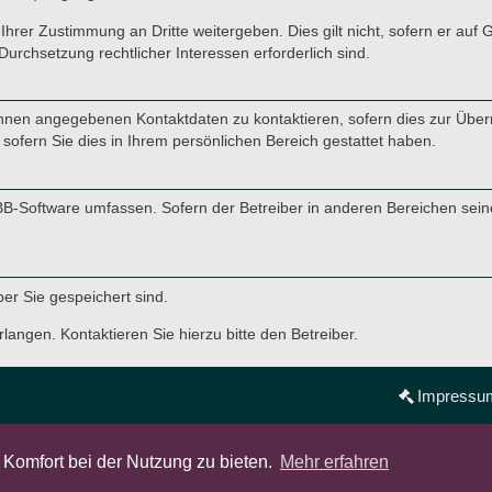
Ihrer Zustimmung an Dritte weitergeben. Dies gilt nicht, sofern er auf
Durchsetzung rechtlicher Interessen erforderlich sind.
hnen angegebenen Kontaktdaten zu kontaktieren, sofern dies zur Übermi
sofern Sie dies in Ihrem persönlichen Bereich gestattet haben.
hpBB-Software umfassen. Sofern der Betreiber in anderen Bereichen sei
ber Sie gespeichert sind.
langen. Kontaktieren Sie hierzu bitte den Betreiber.
Impressu
Powered by
phpBB
® Forum Software © phpBB Limited
Komfort bei der Nutzung zu bieten.
Mehr erfahren
Deutsche Übersetzung durch
phpBB.de
Datenschutz
|
Nutzungsbedingungen