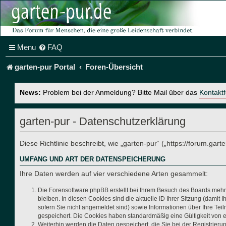
Menu
FAQ
garten-pur Portal
Foren-Übersicht
News:
Problem bei der Anmeldung? Bitte Mail über das
Kontakt
garten-pur - Datenschutzerklärung
Diese Richtlinie beschreibt, wie „garten-pur“ („https://forum.g
UMFANG UND ART DER DATENSPEICHERUNG
Ihre Daten werden auf vier verschiedene Arten gesammelt:
Die Forensoftware phpBB erstellt bei Ihrem Besuch des Boards mehre
bleiben. In diesen Cookies sind die aktuelle ID Ihrer Sitzung (dami
sofern Sie nicht angemeldet sind) sowie Informationen über Ihre Tei
gespeichert. Die Cookies haben standardmäßig eine Gültigkeit von ei
Weiterhin werden die Daten gespeichert, die Sie bei der Registrier