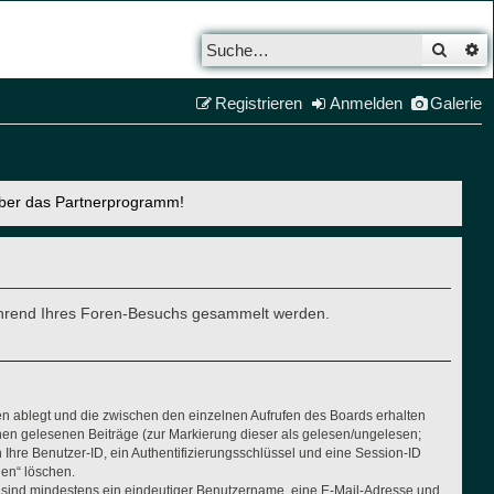
Such
E
Registrieren
Anmelden
Galerie
über das Partnerprogramm!
e während Ihres Foren-Besuchs gesammelt werden.
en ablegt und die zwischen den einzelnen Aufrufen des Boards erhalten
Ihnen gelesenen Beiträge (zur Markierung dieser als gelesen/ungelesen;
Ihre Benutzer-ID, ein Authentifizierungsschlüssel und eine Session-ID
hen“ löschen.
ng sind mindestens ein eindeutiger Benutzername, eine E-Mail-Adresse und