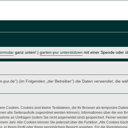
formular
ganz unten! |
garten-pur unterstützen
mit einer Spende oder 
arten-pur.de“) (im Folgenden „der Betreiber“) die Daten verwendet, di
re Cookies. Cookies sind kleine Textdateien, die Ihr Browser als temporäre Datei
t Ihnen alle Seitenaufrufe zugeordnet werden können), Informationen über die von 
lnahme an Umfragen (sofern Sie nicht angemeldet sind) gespeichert. Ferner werden 
nem Jahr. Alle Cookies können Sie jederzeit über die Funktion „Alle Cookies lösc
ung, in Ihrem Profil oder Ihrem persönlichem Bereich angeben. Für die Registrieru