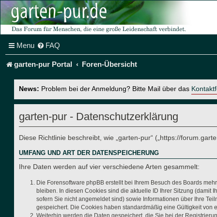
Menu
FAQ
garten-pur Portal
Foren-Übersicht
News:
Problem bei der Anmeldung? Bitte Mail über das
Kontakt
garten-pur - Datenschutzerklärung
Diese Richtlinie beschreibt, wie „garten-pur“ („https://forum.g
UMFANG UND ART DER DATENSPEICHERUNG
Ihre Daten werden auf vier verschiedene Arten gesammelt:
Die Forensoftware phpBB erstellt bei Ihrem Besuch des Boards mehre
bleiben. In diesen Cookies sind die aktuelle ID Ihrer Sitzung (dami
sofern Sie nicht angemeldet sind) sowie Informationen über Ihre Tei
gespeichert. Die Cookies haben standardmäßig eine Gültigkeit von ei
Weiterhin werden die Daten gespeichert, die Sie bei der Registrier