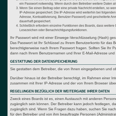
ein Passwort notwendig. Wenn durch den Betreiber weitere Daten als n
Wenn Sie einen Beitrag oder eine private Nachricht erstellen, so we
IP-Adresse gespeichert. Die IP-Adresse wird weiterhin bei folgende
Adresse, Kontoaktivierung, Benutzer-Passwort) und gescheiterte Anm
dauerhaft gespeichert.
Schließlich erfordern einzelne Funktionen des Boards, dass weitere
Lesezeichen oder Benachrichtigungsfunktionen.
Ihr Passwort wird mit einer Einwege-Verschlüsselung (Hash) gesp
Das Passwort ist Ihr Schlüssel zu Ihrem Benutzerkonto für das B
berechtigterweise nach Ihrem Passwort fragen. Sollten Sie Ihr 
dann nach Ihrem Benutzernamen und Ihrer E-Mail-Adresse und s
GESTATTUNG DER DATENSPEICHERUNG
Sie gestatten dem Betreiber, die von Ihnen eingegebenen und o
Darüber hinaus ist der Betreiber berechtigt, im Rahmen einer I
zusammen mit Ihrer IP-Adresse und der von Ihrem Browser überm
REGELUNGEN BEZÜGLICH DER WEITERGABE IHRER DATEN
Zweck eines Boards ist es, einen Austausch mit anderen Personen
zugänglich sein können. Der Betreiber kann jedoch festlegen, das
zugänglich sind. Wenn Sie Fragen dazu haben, suchen Sie nach e
für den Betreiber und von ihm beauftragte Personen (Administra