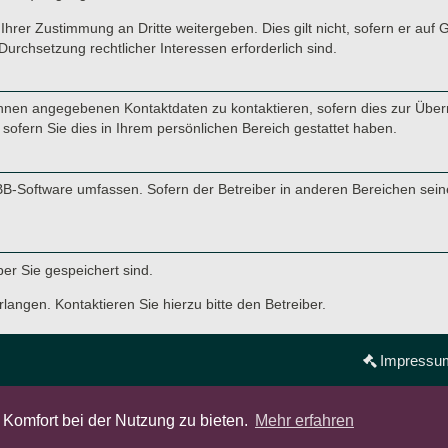
Ihrer Zustimmung an Dritte weitergeben. Dies gilt nicht, sofern er auf
Durchsetzung rechtlicher Interessen erforderlich sind.
hnen angegebenen Kontaktdaten zu kontaktieren, sofern dies zur Übermi
sofern Sie dies in Ihrem persönlichen Bereich gestattet haben.
hpBB-Software umfassen. Sofern der Betreiber in anderen Bereichen sei
ber Sie gespeichert sind.
langen. Kontaktieren Sie hierzu bitte den Betreiber.
Impressu
Powered by
phpBB
® Forum Software © phpBB Limited
Komfort bei der Nutzung zu bieten.
Mehr erfahren
Deutsche Übersetzung durch
phpBB.de
Datenschutz
|
Nutzungsbedingungen