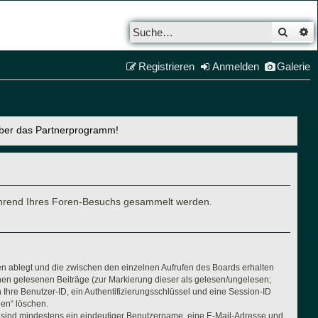
Such
E
Registrieren
Anmelden
Galerie
über das Partnerprogramm!
e während Ihres Foren-Besuchs gesammelt werden.
en ablegt und die zwischen den einzelnen Aufrufen des Boards erhalten
Ihnen gelesenen Beiträge (zur Markierung dieser als gelesen/ungelesen;
Ihre Benutzer-ID, ein Authentifizierungsschlüssel und eine Session-ID
hen“ löschen.
ng sind mindestens ein eindeutiger Benutzername, eine E-Mail-Adresse und