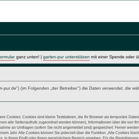
formular
ganz unten! |
garten-pur unterstützen
mit einer Spende oder 
arten-pur.de“) (im Folgenden „der Betreiber“) die Daten verwendet, di
re Cookies. Cookies sind kleine Textdateien, die Ihr Browser als temporäre Datei
t Ihnen alle Seitenaufrufe zugeordnet werden können), Informationen über die von 
lnahme an Umfragen (sofern Sie nicht angemeldet sind) gespeichert. Ferner werden 
nem Jahr. Alle Cookies können Sie jederzeit über die Funktion „Alle Cookies lösc
ung, in Ihrem Profil oder Ihrem persönlichem Bereich angeben. Für die Registrieru