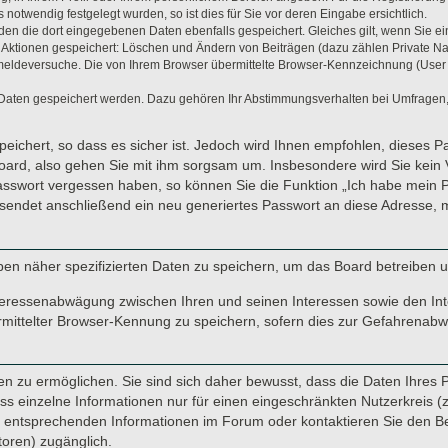
otwendig festgelegt wurden, so ist dies für Sie vor deren Eingabe ersichtlich.
rden die dort eingegebenen Daten ebenfalls gespeichert. Gleiches gilt, wenn Sie ei
n Aktionen gespeichert: Löschen und Ändern von Beiträgen (dazu zählen Private N
eldeversuche. Die von Ihrem Browser übermittelte Browser-Kennzeichnung (User Age
 Daten gespeichert werden. Dazu gehören Ihr Abstimmungsverhalten bei Umfragen, 
eichert, so dass es sicher ist. Jedoch wird Ihnen empfohlen, dieses P
oard, also gehen Sie mit ihm sorgsam um. Insbesondere wird Sie kein V
Passwort vergessen haben, so können Sie die Funktion „Ich habe mein 
endet anschließend ein neu generiertes Passwort an diese Adresse, m
ben näher spezifizierten Daten zu speichern, um das Board betreiben 
nteressenabwägung zwischen Ihren und seinen Interessen sowie den Inte
ittelter Browser-Kennung zu speichern, sofern dies zur Gefahrenabweh
 zu ermöglichen. Sie sind sich daher bewusst, dass die Daten Ihres Pro
s einzelne Informationen nur für einen eingeschränkten Nutzerkreis (z. 
ntsprechenden Informationen im Forum oder kontaktieren Sie den Betre
toren) zugänglich.