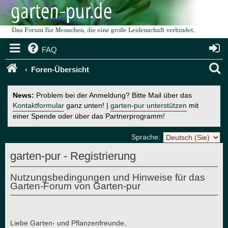
FAQ
S
Foren-Übersicht
u
News:
Problem bei der Anmeldung? Bitte Mail über das
c
Kontaktformular
ganz unten! |
garten-pur unterstützen
mit
einer Spende oder über das Partnerprogramm!
h
e
Sprache:
garten-pur - Registrierung
Nutzungsbedingungen und Hinweise für das
Garten-Forum von Garten-pur
Liebe Garten- und Pflanzenfreunde,