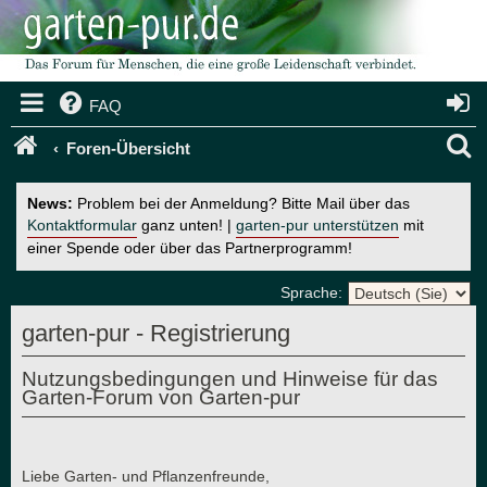
FAQ
S
Foren-Übersicht
u
News:
Problem bei der Anmeldung? Bitte Mail über das
c
Kontaktformular
ganz unten! |
garten-pur unterstützen
mit
einer Spende oder über das Partnerprogramm!
h
e
Sprache:
garten-pur - Registrierung
Nutzungsbedingungen und Hinweise für das
Garten-Forum von Garten-pur
Liebe Garten- und Pflanzenfreunde,