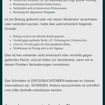
Verzicht auf versteckte, z.B. als Empfehlung oder Frage 'getarnte' Werbung,
Beachtung des persönlichen Datenschutzes,
Sachlichkeit auch in kontroversen Diskussionen,
Beachtung der allgemeinen
Netiquette
.
Ist ein Beitrag gelöscht oder von einem Moderator verschoben
oder verändert worden, hatte dies wahrscheinlich folgende
Gründe:
Beitrag wurde in der falschen Rubrik gepostet;
Verstoß gegen geltendes Recht, z.B. Verletzung des Urheberrechts;
schwerer Verstoß gegen die oben geäußerten Bitten;
Werbebanner im Posting oder in der Signatur.
Dies ist hier entweder nicht erwünscht oder verstößt gegen
geltendes Recht, und wir bitten um Verständnis, wenn wir in
diesen Punkten Veränderungen vornehmen.
Das Schreiben in GROSSBUCHSTABEN bedeutet im Usenet,
Internetforen etc. SCHREIEN. Andere anzuschreien ist unhöflich
und sollte deshalb unterlassen werden.