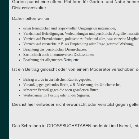
Garten-pur ist eine offene Plattform für Garten- und Naturthe
Diskussionskultur.
Daher bitten wir um
einen freundlichen und respektvollen Umgangston miteinander,
Verzicht auf Beleidigungen, Verleumdungen und persönliche Angriffe, rassisti
Verzicht auf Provokationen, politische Aufrufe und alles, was einzelne Mitgli
Verzicht auf versteckte, z.B. als Empfehlung oder Frage 'getarnte' Werbung,
Beachtung des persönlichen Datenschutzes,
Sachlichkeit auch in kontroversen Diskussionen,
Beachtung der allgemeinen
Netiquette
.
Ist ein Beitrag gelöscht oder von einem Moderator verschoben o
Beitrag wurde in der falschen Rubrik gepostet;
Verstoß gegen geltendes Recht, z.B. Verletzung des Urheberrechts;
schwerer Verstoß gegen die oben geäußerten Bitten;
Werbebanner im Posting oder in der Signatur.
Dies ist hier entweder nicht erwünscht oder verstößt gegen gel
Das Schreiben in GROSSBUCHSTABEN bedeutet im Usenet, Interne