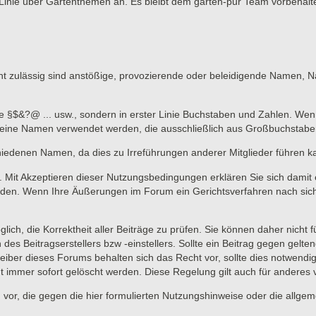
Linie über Gartenthemen an. Es bleibt dem garten-pur Team vorbehalte
 zulässig sind anstößige, provozierende oder beleidigende Namen, Nam
ne §$&?@ ... usw., sondern in erster Linie Buchstaben und Zahlen. Wen
n keine Namen verwendet werden, die ausschließlich aus Großbuchstab
hiedenen Namen, da dies zu Irreführungen anderer Mitglieder führen k
lich. Mit Akzeptieren dieser Nutzungsbedingungen erklären Sie sich dami
en. Wenn Ihre Äußerungen im Forum ein Gerichtsverfahren nach sich zi
lich, die Korrektheit aller Beiträge zu prüfen. Sie können daher nicht 
 des Beitragserstellers bzw -einstellers. Sollte ein Beitrag gegen ge
eiber dieses Forums behalten sich das Recht vor, sollte dies notwendi
t immer sofort gelöscht werden. Diese Regelung gilt auch für anderes vo
 vor, die gegen die hier formulierten Nutzungshinweise oder die allge