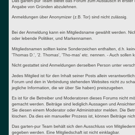
Das garten-pur Team bietet das Forum zum Austausch in erster 
Angabe von Gründen abzulehnen.
Anmeldungen über Anonymizer (z.B. Tor) sind nicht zulässig.
Bei der Anmeldung kann ein Mitgliedsname gewählt werden. Nicht
oder lebende Politiker, und Markennamen.
Mitgliedsnamen sollten keine Sonderzeichen enthalten, d.h. kei
'Thomas D.', '2. Thomas', 'Tho-mas' etc. nennen. - Auch solle
Nicht gestattet sind Anmeldungen derselben Person unter versc
Jedes Mitglied ist für den Inhalt seiner Posts allein verantwort
Forum und den in Verbindung stehenden Websites nicht zu schad
jegliche Information, die wir über Sie haben) preiszugeben.
Es ist für die Betreiber und Moderatoren dieses Forums nicht mög
gemacht werden. Beiträge sind lediglich Aussagen und Ansichten
Sie diesen einem Moderator oder Administrator melden. Die Betr
löschen. Da dies ein manueller Prozess ist, können Beiträge nich
Das garten-pur Team behält sich den Ausschluss von Mitgliedern
gegeben werden. Eine Mitgliedschaft ist nicht einklagbar.