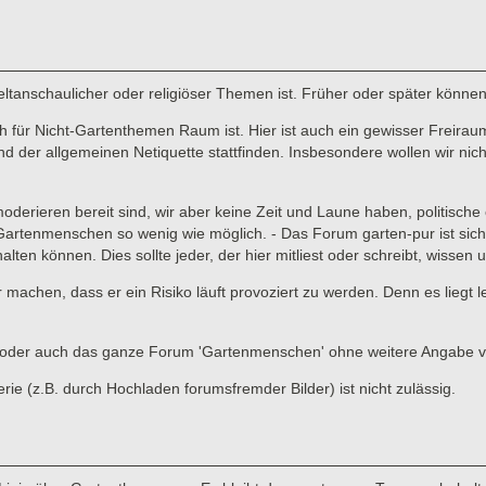
 weltanschaulicher oder religiöser Themen ist. Früher oder später könne
für Nicht-Gartenthemen Raum ist. Hier ist auch ein gewisser Freiraum 
er allgemeinen Netiquette stattfinden. Insbesondere wollen wir nicht,
 moderieren bereit sind, wir aber keine Zeit und Laune haben, politisc
enmenschen so wenig wie möglich. - Das Forum garten-pur ist sicher ni
lten können. Dies sollte jeder, der hier mitliest oder schreibt, wissen
ar machen, dass er ein Risiko läuft provoziert zu werden. Denn es liegt
ads oder auch das ganze Forum 'Gartenmenschen' ohne weitere Angabe 
 (z.B. durch Hochladen forumsfremder Bilder) ist nicht zulässig.