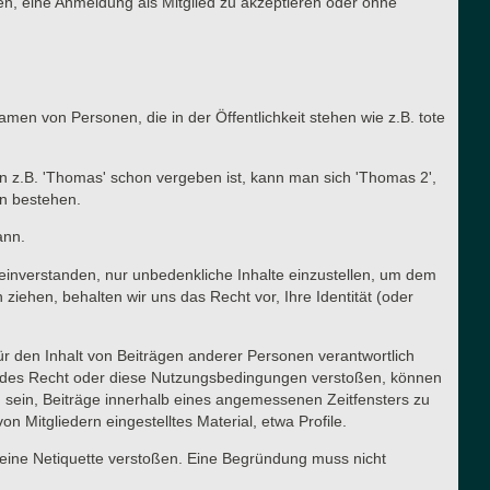
n, eine Anmeldung als Mitglied zu akzeptieren oder ohne
en von Personen, die in der Öffentlichkeit stehen wie z.B. tote
n z.B. 'Thomas' schon vergeben ist, kann man sich 'Thomas 2',
en bestehen.
ann.
t einverstanden, nur unbedenkliche Inhalte einzustellen, um dem
ehen, behalten wir uns das Recht vor, Ihre Identität (oder
für den Inhalt von Beiträgen anderer Personen verantwortlich
ltendes Recht oder diese Nutzungsbedingungen verstoßen, können
g sein, Beiträge innerhalb eines angemessenen Zeitfensters zu
n Mitgliedern eingestelltes Material, etwa Profile.
meine Netiquette verstoßen. Eine Begründung muss nicht