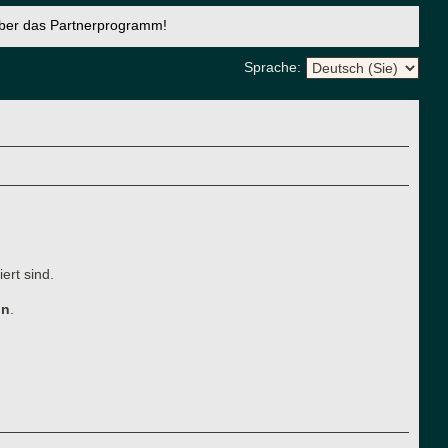
über das Partnerprogramm!
Sprache:
ert sind.
ln
.