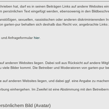
rieben hat, darf es in seinen Beiträgen Links auf andere Websites einf
r im persönlichen Text eingefügt werden, ebensowenig in den Bildbeschr
anstößigen, sexuellen, rassistischen oder anderen diskriminierenden In
on garten-pur behalten sich deshalb das Recht vor, angebrachte Links 
es und Anfrageformular
hier
.
ie auf anderen Websites liegen. Dabei soll aus Rücksicht auf andere Mitg
u viele Bilder kommt. Die Betreiber und Moderatoren von garten-pur b
, die auf anderen Websites liegen, und dabei ggf. eine Angabe zu machen
erbung einhergehen. Im Zweifel ist eine Abstimmung mit den Betreibern
rsönlichem Bild (Avatar)