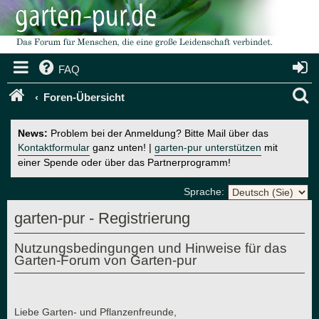
FAQ
S
Foren-Übersicht
u
News:
Problem bei der Anmeldung? Bitte Mail über das
c
Kontaktformular
ganz unten! |
garten-pur unterstützen
mit
einer Spende oder über das Partnerprogramm!
h
e
Sprache:
garten-pur - Registrierung
Nutzungsbedingungen und Hinweise für das
Garten-Forum von Garten-pur
Liebe Garten- und Pflanzenfreunde,