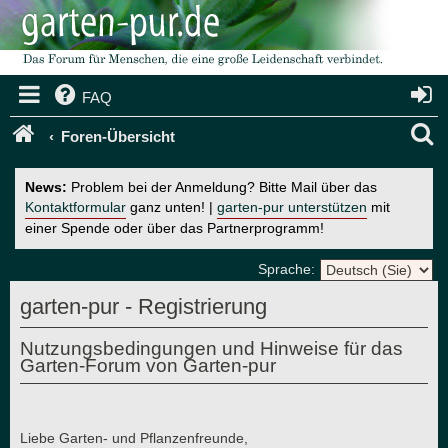
FAQ
S
Foren-Übersicht
u
News:
Problem bei der Anmeldung? Bitte Mail über das
c
Kontaktformular
ganz unten! |
garten-pur unterstützen
mit
einer Spende oder über das Partnerprogramm!
h
e
Sprache:
garten-pur - Registrierung
Nutzungsbedingungen und Hinweise für das
Garten-Forum von Garten-pur
Liebe Garten- und Pflanzenfreunde,