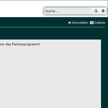
Such
E
Anmelden
Galerie
über das Partnerprogramm!