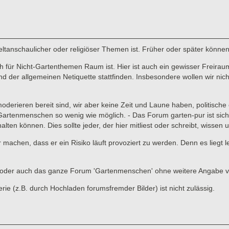
 weltanschaulicher oder religiöser Themen ist. Früher oder später könne
für Nicht-Gartenthemen Raum ist. Hier ist auch ein gewisser Freiraum 
er allgemeinen Netiquette stattfinden. Insbesondere wollen wir nicht,
 moderieren bereit sind, wir aber keine Zeit und Laune haben, politisc
enmenschen so wenig wie möglich. - Das Forum garten-pur ist sicher ni
lten können. Dies sollte jeder, der hier mitliest oder schreibt, wissen
ar machen, dass er ein Risiko läuft provoziert zu werden. Denn es liegt
ads oder auch das ganze Forum 'Gartenmenschen' ohne weitere Angabe 
 (z.B. durch Hochladen forumsfremder Bilder) ist nicht zulässig.