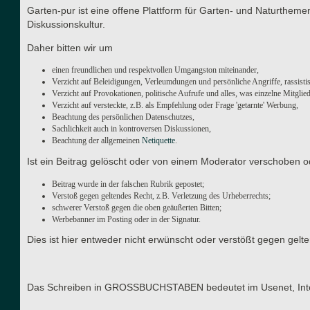
Garten-pur ist eine offene Plattform für Garten- und Naturthe
Diskussionskultur.
Daher bitten wir um
einen freundlichen und respektvollen Umgangston miteinander,
Verzicht auf Beleidigungen, Verleumdungen und persönliche Angriffe, rassisti
Verzicht auf Provokationen, politische Aufrufe und alles, was einzelne Mitgli
Verzicht auf versteckte, z.B. als Empfehlung oder Frage 'getarnte' Werbung,
Beachtung des persönlichen Datenschutzes,
Sachlichkeit auch in kontroversen Diskussionen,
Beachtung der allgemeinen
Netiquette
.
Ist ein Beitrag gelöscht oder von einem Moderator verschoben o
Beitrag wurde in der falschen Rubrik gepostet;
Verstoß gegen geltendes Recht, z.B. Verletzung des Urheberrechts;
schwerer Verstoß gegen die oben geäußerten Bitten;
Werbebanner im Posting oder in der Signatur.
Dies ist hier entweder nicht erwünscht oder verstößt gegen gel
Das Schreiben in GROSSBUCHSTABEN bedeutet im Usenet, Interne