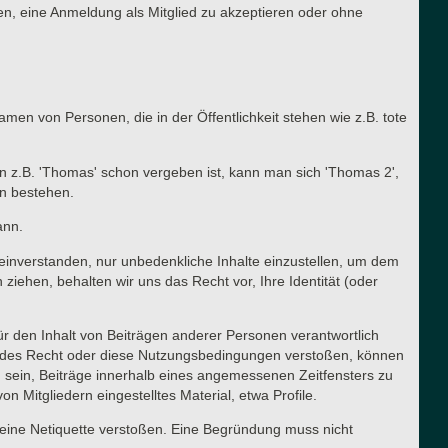
n, eine Anmeldung als Mitglied zu akzeptieren oder ohne
en von Personen, die in der Öffentlichkeit stehen wie z.B. tote
n z.B. 'Thomas' schon vergeben ist, kann man sich 'Thomas 2',
en bestehen.
ann.
t einverstanden, nur unbedenkliche Inhalte einzustellen, um dem
ehen, behalten wir uns das Recht vor, Ihre Identität (oder
für den Inhalt von Beiträgen anderer Personen verantwortlich
ltendes Recht oder diese Nutzungsbedingungen verstoßen, können
g sein, Beiträge innerhalb eines angemessenen Zeitfensters zu
n Mitgliedern eingestelltes Material, etwa Profile.
meine Netiquette verstoßen. Eine Begründung muss nicht