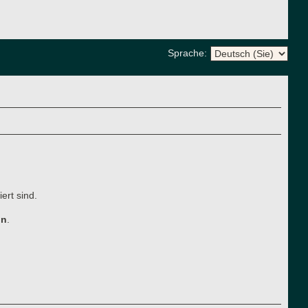
Sprache:
ert sind.
ln
.