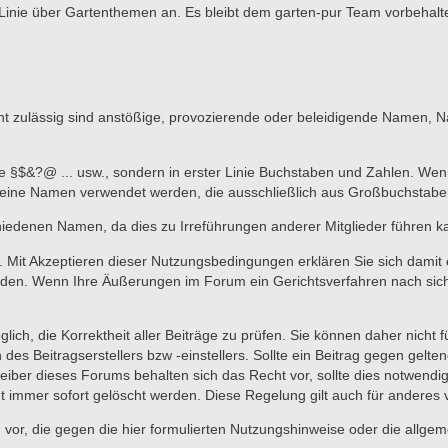
Linie über Gartenthemen an. Es bleibt dem garten-pur Team vorbehalte
 zulässig sind anstößige, provozierende oder beleidigende Namen, Nam
ne §$&?@ ... usw., sondern in erster Linie Buchstaben und Zahlen. Wen
n keine Namen verwendet werden, die ausschließlich aus Großbuchstab
hiedenen Namen, da dies zu Irreführungen anderer Mitglieder führen k
lich. Mit Akzeptieren dieser Nutzungsbedingungen erklären Sie sich dami
en. Wenn Ihre Äußerungen im Forum ein Gerichtsverfahren nach sich zi
lich, die Korrektheit aller Beiträge zu prüfen. Sie können daher nicht 
 des Beitragserstellers bzw -einstellers. Sollte ein Beitrag gegen ge
eiber dieses Forums behalten sich das Recht vor, sollte dies notwendi
t immer sofort gelöscht werden. Diese Regelung gilt auch für anderes vo
 vor, die gegen die hier formulierten Nutzungshinweise oder die allge