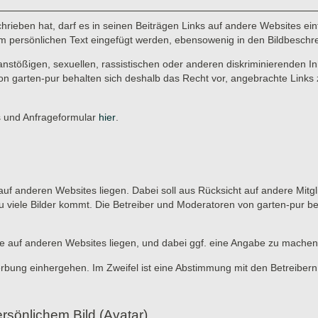
rieben hat, darf es in seinen Beiträgen Links auf andere Websites einf
r im persönlichen Text eingefügt werden, ebensowenig in den Bildbeschr
anstößigen, sexuellen, rassistischen oder anderen diskriminierenden In
on garten-pur behalten sich deshalb das Recht vor, angebrachte Links 
es und Anfrageformular
hier
.
ie auf anderen Websites liegen. Dabei soll aus Rücksicht auf andere Mitg
u viele Bilder kommt. Die Betreiber und Moderatoren von garten-pur b
, die auf anderen Websites liegen, und dabei ggf. eine Angabe zu machen
erbung einhergehen. Im Zweifel ist eine Abstimmung mit den Betreibern
rsönlichem Bild (Avatar)