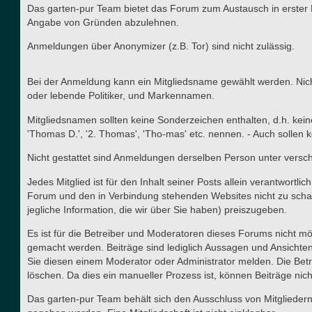
Das garten-pur Team bietet das Forum zum Austausch in erster 
Angabe von Gründen abzulehnen.
Anmeldungen über Anonymizer (z.B. Tor) sind nicht zulässig.
Bei der Anmeldung kann ein Mitgliedsname gewählt werden. Nicht
oder lebende Politiker, und Markennamen.
Mitgliedsnamen sollten keine Sonderzeichen enthalten, d.h. kei
'Thomas D.', '2. Thomas', 'Tho-mas' etc. nennen. - Auch solle
Nicht gestattet sind Anmeldungen derselben Person unter versc
Jedes Mitglied ist für den Inhalt seiner Posts allein verantwort
Forum und den in Verbindung stehenden Websites nicht zu schad
jegliche Information, die wir über Sie haben) preiszugeben.
Es ist für die Betreiber und Moderatoren dieses Forums nicht mög
gemacht werden. Beiträge sind lediglich Aussagen und Ansichten
Sie diesen einem Moderator oder Administrator melden. Die Betr
löschen. Da dies ein manueller Prozess ist, können Beiträge nich
Das garten-pur Team behält sich den Ausschluss von Mitgliedern