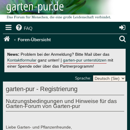
FAQ
S
Foren-Übersicht
u
News:
Problem bei der Anmeldung? Bitte Mail über das
c
Kontaktformular
ganz unten! |
garten-pur unterstützen
mit
einer Spende oder über das Partnerprogramm!
h
e
Sprache:
garten-pur - Registrierung
Nutzungsbedingungen und Hinweise für das
Garten-Forum von Garten-pur
Liebe Garten- und Pflanzenfreunde,