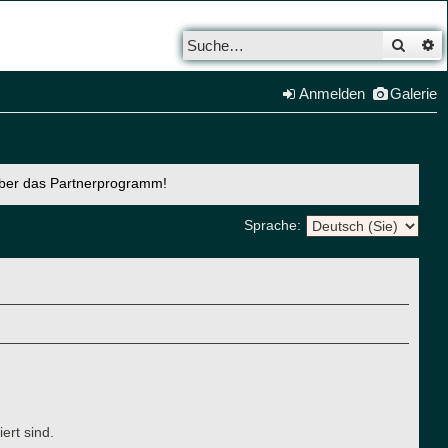
Such
E
Anmelden
Galerie
über das Partnerprogramm!
Sprache:
ert sind.