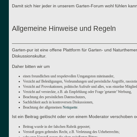
Damit sich hier jeder in unserem Garten-Forum wohl fühlen kann
Allgemeine Hinweise und Regeln
Garten-pur ist eine offene Plattform für Garten- und Naturthe
Diskussionskultur.
Daher bitten wir um
einen freundlichen und respektvollen Umgangston miteinander,
Verzicht auf Beleidigungen, Verleumdungen und persönliche Angriffe, rassisti
Verzicht auf Provokationen, politische Aufrufe und alles, was einzelne Mitgli
Verzicht auf versteckte, z.B. als Empfehlung oder Frage 'getarnte' Werbung,
Beachtung des persönlichen Datenschutzes,
Sachlichkeit auch in kontroversen Diskussionen,
Beachtung der allgemeinen
Netiquette
.
Ist ein Beitrag gelöscht oder von einem Moderator verschoben o
Beitrag wurde in der falschen Rubrik gepostet;
Verstoß gegen geltendes Recht, z.B. Verletzung des Urheberrechts;
schwerer Verstoß gegen die oben geäußerten Bitten;