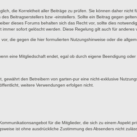
lich, die Korrektheit aller Beiträge zu prüfen. Sie können daher nicht 
 des Beitragserstellers bzw -einstellers. Sollte ein Beitrag gegen ge
eiber dieses Forums behalten sich das Recht vor, sollte dies notwendi
t immer sofort gelöscht werden. Diese Regelung gilt auch für anderes vo
 vor, die gegen die hier formulierten Nutzungshinweise oder die allge
wenn eine Mitgliedschaft endet, egal ob durch eigene Beendigung oder d
et, gewährt den Betreibern von garten-pur eine nicht-exklusive Nutzung
ffentlicht, weitere Verwendungen erfolgen nicht.
 Kommunikationsangebot für die Mitglieder, die sich zu einem Aspekt pri
gsweise ist ohne ausdrückliche Zustimmung des Absenders nicht zuläss