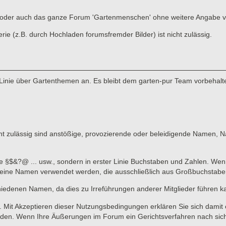
ads oder auch das ganze Forum 'Gartenmenschen' ohne weitere Angabe 
 (z.B. durch Hochladen forumsfremder Bilder) ist nicht zulässig.
Linie über Gartenthemen an. Es bleibt dem garten-pur Team vorbehalte
 zulässig sind anstößige, provozierende oder beleidigende Namen, Nam
ne §$&?@ ... usw., sondern in erster Linie Buchstaben und Zahlen. Wen
n keine Namen verwendet werden, die ausschließlich aus Großbuchstab
hiedenen Namen, da dies zu Irreführungen anderer Mitglieder führen k
lich. Mit Akzeptieren dieser Nutzungsbedingungen erklären Sie sich dami
en. Wenn Ihre Äußerungen im Forum ein Gerichtsverfahren nach sich zi