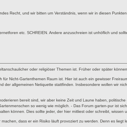
tendes Recht, und wir bitten um Verständnis, wenn wir in diesen Punk
tforen etc. SCHREIEN. Andere anzuschreien ist unhöflich und sollt
 weltanschaulicher oder religiöser Themen ist. Früher oder später könne
für Nicht-Gartenthemen Raum ist. Hier ist auch ein gewisser Freiraum 
er allgemeinen Netiquette stattfinden. Insbesondere wollen wir nicht,
 moderieren bereit sind, wir aber keine Zeit und Laune haben, politisc
enmenschen so wenig wie möglich. - Das Forum garten-pur ist sicher ni
lten können. Dies sollte jeder, der hier mitliest oder schreibt, wissen
ar machen, dass er ein Risiko läuft provoziert zu werden. Denn es liegt