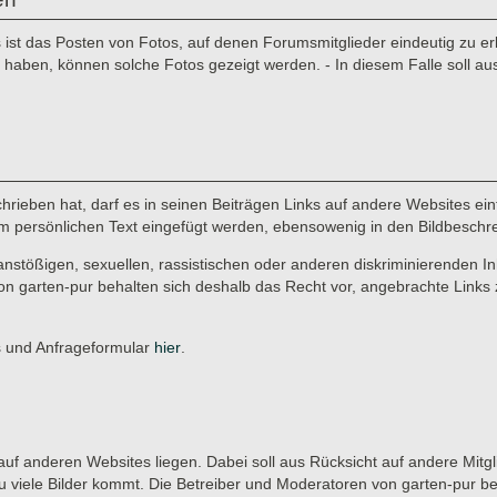
st das Posten von Fotos, auf denen Forumsmitglieder eindeutig zu erke
aben, können solche Fotos gezeigt werden. - In diesem Falle soll au
rieben hat, darf es in seinen Beiträgen Links auf andere Websites einf
r im persönlichen Text eingefügt werden, ebensowenig in den Bildbeschr
anstößigen, sexuellen, rassistischen oder anderen diskriminierenden In
on garten-pur behalten sich deshalb das Recht vor, angebrachte Links 
es und Anfrageformular
hier
.
ie auf anderen Websites liegen. Dabei soll aus Rücksicht auf andere Mitg
u viele Bilder kommt. Die Betreiber und Moderatoren von garten-pur b