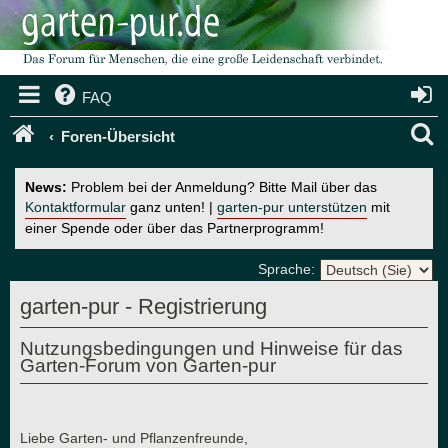
FAQ
S
Foren-Übersicht
u
News:
Problem bei der Anmeldung? Bitte Mail über das
c
Kontaktformular
ganz unten! |
garten-pur unterstützen
mit
einer Spende oder über das Partnerprogramm!
h
e
Sprache:
garten-pur - Registrierung
Nutzungsbedingungen und Hinweise für das
Garten-Forum von Garten-pur
Liebe Garten- und Pflanzenfreunde,