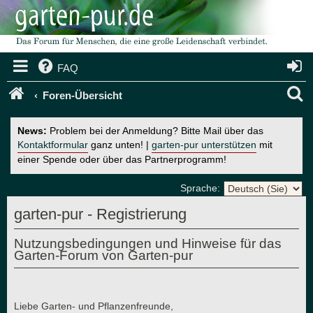
FAQ
S
Foren-Übersicht
u
News:
Problem bei der Anmeldung? Bitte Mail über das
c
Kontaktformular
ganz unten! |
garten-pur unterstützen
mit
einer Spende oder über das Partnerprogramm!
h
e
Sprache:
garten-pur - Registrierung
Nutzungsbedingungen und Hinweise für das
Garten-Forum von Garten-pur
Liebe Garten- und Pflanzenfreunde,