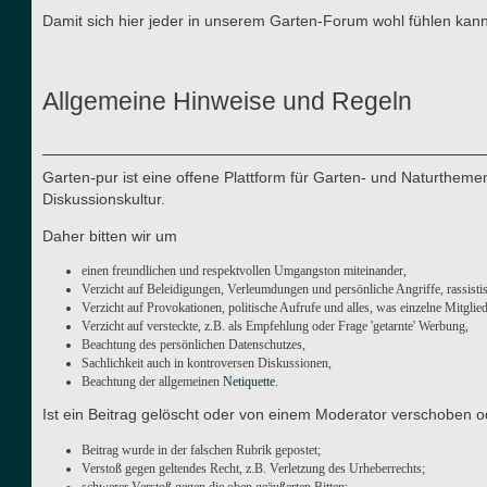
Damit sich hier jeder in unserem Garten-Forum wohl fühlen kann
Allgemeine Hinweise und Regeln
Garten-pur ist eine offene Plattform für Garten- und Naturthe
Diskussionskultur.
Daher bitten wir um
einen freundlichen und respektvollen Umgangston miteinander,
Verzicht auf Beleidigungen, Verleumdungen und persönliche Angriffe, rassisti
Verzicht auf Provokationen, politische Aufrufe und alles, was einzelne Mitgli
Verzicht auf versteckte, z.B. als Empfehlung oder Frage 'getarnte' Werbung,
Beachtung des persönlichen Datenschutzes,
Sachlichkeit auch in kontroversen Diskussionen,
Beachtung der allgemeinen
Netiquette
.
Ist ein Beitrag gelöscht oder von einem Moderator verschoben o
Beitrag wurde in der falschen Rubrik gepostet;
Verstoß gegen geltendes Recht, z.B. Verletzung des Urheberrechts;
schwerer Verstoß gegen die oben geäußerten Bitten;