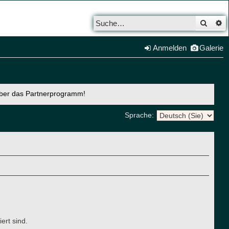
Such
E
Anmelden
Galerie
über das Partnerprogramm!
Sprache:
ert sind.