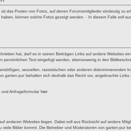
st das Posten von Fotos, auf denen Forumsmitglieder eindeutig zu erke
aben, können solche Fotos gezeigt werden. - In diesem Falle soll au
rieben hat, darf es in seinen Beiträgen Links auf andere Websites einf
r im persönlichen Text eingefügt werden, ebensowenig in den Bildbeschr
anstößigen, sexuellen, rassistischen oder anderen diskriminierenden In
on garten-pur behalten sich deshalb das Recht vor, angebrachte Links 
es und Anfrageformular
hier
.
ie auf anderen Websites liegen. Dabei soll aus Rücksicht auf andere Mitg
u viele Bilder kommt. Die Betreiber und Moderatoren von garten-pur b