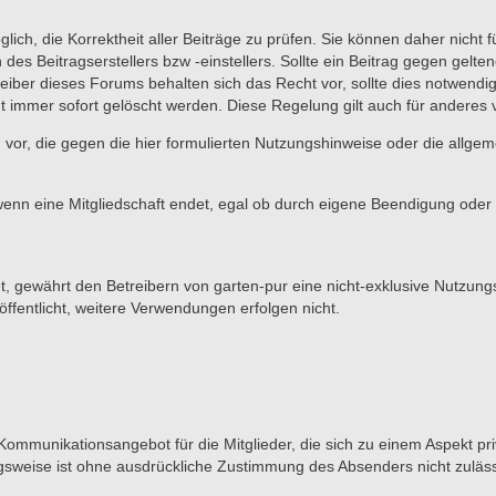
lich, die Korrektheit aller Beiträge zu prüfen. Sie können daher nicht 
 des Beitragserstellers bzw -einstellers. Sollte ein Beitrag gegen ge
eiber dieses Forums behalten sich das Recht vor, sollte dies notwendi
t immer sofort gelöscht werden. Diese Regelung gilt auch für anderes vo
 vor, die gegen die hier formulierten Nutzungshinweise oder die allge
wenn eine Mitgliedschaft endet, egal ob durch eigene Beendigung oder d
et, gewährt den Betreibern von garten-pur eine nicht-exklusive Nutzung
ffentlicht, weitere Verwendungen erfolgen nicht.
 Kommunikationsangebot für die Mitglieder, die sich zu einem Aspekt pri
gsweise ist ohne ausdrückliche Zustimmung des Absenders nicht zuläss