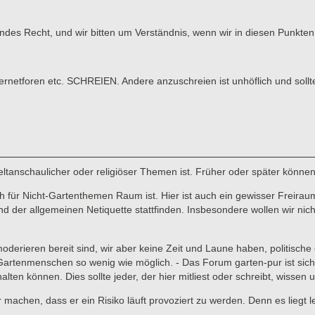
tendes Recht, und wir bitten um Verständnis, wenn wir in diesen Punk
tforen etc. SCHREIEN. Andere anzuschreien ist unhöflich und sollt
 weltanschaulicher oder religiöser Themen ist. Früher oder später könne
für Nicht-Gartenthemen Raum ist. Hier ist auch ein gewisser Freiraum 
er allgemeinen Netiquette stattfinden. Insbesondere wollen wir nicht,
 moderieren bereit sind, wir aber keine Zeit und Laune haben, politisc
enmenschen so wenig wie möglich. - Das Forum garten-pur ist sicher ni
lten können. Dies sollte jeder, der hier mitliest oder schreibt, wissen
ar machen, dass er ein Risiko läuft provoziert zu werden. Denn es liegt