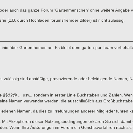
ads oder auch das ganze Forum 'Gartenmenschen' ohne weitere Angabe 
 (z.B. durch Hochladen forumsfremder Bilder) ist nicht zulässig.
Linie über Gartenthemen an. Es bleibt dem garten-pur Team vorbehalte
 zulässig sind anstößige, provozierende oder beleidigende Namen, Nam
ne §$&?@ ... usw., sondern in erster Linie Buchstaben und Zahlen. Wen
n keine Namen verwendet werden, die ausschließlich aus Großbuchstab
hiedenen Namen, da dies zu Irreführungen anderer Mitglieder führen k
lich. Mit Akzeptieren dieser Nutzungsbedingungen erklären Sie sich dami
en. Wenn Ihre Äußerungen im Forum ein Gerichtsverfahren nach sich zi