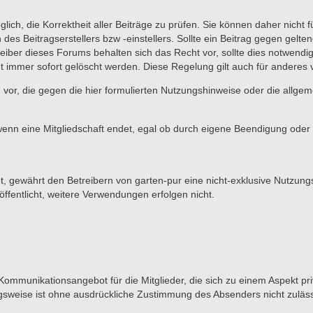
lich, die Korrektheit aller Beiträge zu prüfen. Sie können daher nicht 
 des Beitragserstellers bzw -einstellers. Sollte ein Beitrag gegen ge
eiber dieses Forums behalten sich das Recht vor, sollte dies notwendi
t immer sofort gelöscht werden. Diese Regelung gilt auch für anderes vo
 vor, die gegen die hier formulierten Nutzungshinweise oder die allge
wenn eine Mitgliedschaft endet, egal ob durch eigene Beendigung oder d
et, gewährt den Betreibern von garten-pur eine nicht-exklusive Nutzung
ffentlicht, weitere Verwendungen erfolgen nicht.
 Kommunikationsangebot für die Mitglieder, die sich zu einem Aspekt pri
gsweise ist ohne ausdrückliche Zustimmung des Absenders nicht zuläss