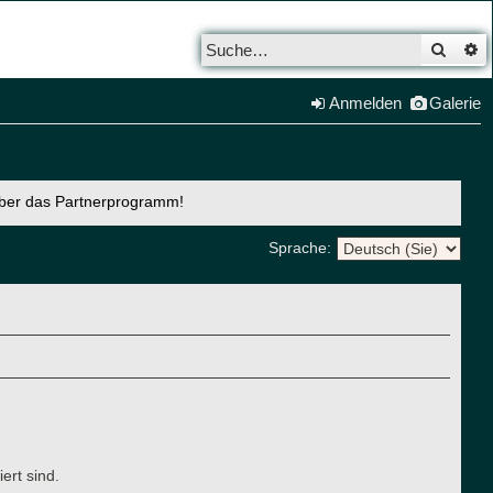
Such
E
Anmelden
Galerie
über das Partnerprogramm!
Sprache:
ert sind.