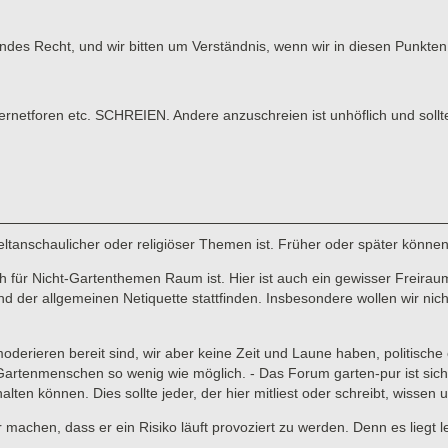
tendes Recht, und wir bitten um Verständnis, wenn wir in diesen Punk
tforen etc. SCHREIEN. Andere anzuschreien ist unhöflich und sollt
 weltanschaulicher oder religiöser Themen ist. Früher oder später könne
für Nicht-Gartenthemen Raum ist. Hier ist auch ein gewisser Freiraum 
er allgemeinen Netiquette stattfinden. Insbesondere wollen wir nicht,
 moderieren bereit sind, wir aber keine Zeit und Laune haben, politisc
enmenschen so wenig wie möglich. - Das Forum garten-pur ist sicher ni
lten können. Dies sollte jeder, der hier mitliest oder schreibt, wissen
ar machen, dass er ein Risiko läuft provoziert zu werden. Denn es liegt