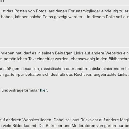
st das Posten von Fotos, auf denen Forumsmitglieder eindeutig zu erke
aben, können solche Fotos gezeigt werden. - In diesem Falle soll au
rieben hat, darf es in seinen Beiträgen Links auf andere Websites einf
r im persönlichen Text eingefügt werden, ebensowenig in den Bildbeschr
anstößigen, sexuellen, rassistischen oder anderen diskriminierenden In
on garten-pur behalten sich deshalb das Recht vor, angebrachte Links 
es und Anfrageformular
hier
.
ie auf anderen Websites liegen. Dabei soll aus Rücksicht auf andere Mitg
u viele Bilder kommt. Die Betreiber und Moderatoren von garten-pur b