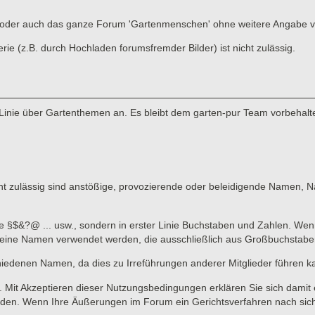
ads oder auch das ganze Forum 'Gartenmenschen' ohne weitere Angabe 
 (z.B. durch Hochladen forumsfremder Bilder) ist nicht zulässig.
Linie über Gartenthemen an. Es bleibt dem garten-pur Team vorbehalte
 zulässig sind anstößige, provozierende oder beleidigende Namen, Nam
ne §$&?@ ... usw., sondern in erster Linie Buchstaben und Zahlen. Wen
n keine Namen verwendet werden, die ausschließlich aus Großbuchstab
hiedenen Namen, da dies zu Irreführungen anderer Mitglieder führen k
lich. Mit Akzeptieren dieser Nutzungsbedingungen erklären Sie sich dami
en. Wenn Ihre Äußerungen im Forum ein Gerichtsverfahren nach sich zi