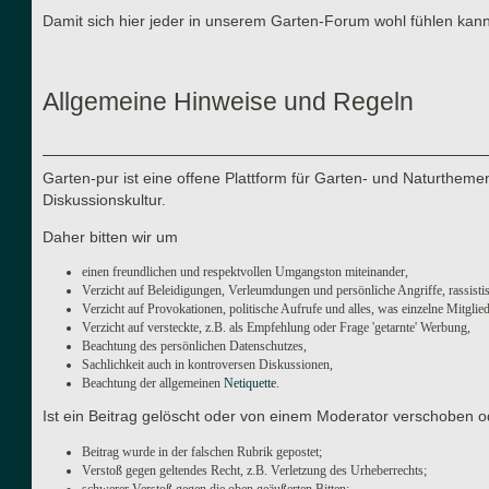
Damit sich hier jeder in unserem Garten-Forum wohl fühlen kann
Allgemeine Hinweise und Regeln
Garten-pur ist eine offene Plattform für Garten- und Naturthe
Diskussionskultur.
Daher bitten wir um
einen freundlichen und respektvollen Umgangston miteinander,
Verzicht auf Beleidigungen, Verleumdungen und persönliche Angriffe, rassisti
Verzicht auf Provokationen, politische Aufrufe und alles, was einzelne Mitgli
Verzicht auf versteckte, z.B. als Empfehlung oder Frage 'getarnte' Werbung,
Beachtung des persönlichen Datenschutzes,
Sachlichkeit auch in kontroversen Diskussionen,
Beachtung der allgemeinen
Netiquette
.
Ist ein Beitrag gelöscht oder von einem Moderator verschoben o
Beitrag wurde in der falschen Rubrik gepostet;
Verstoß gegen geltendes Recht, z.B. Verletzung des Urheberrechts;
schwerer Verstoß gegen die oben geäußerten Bitten;