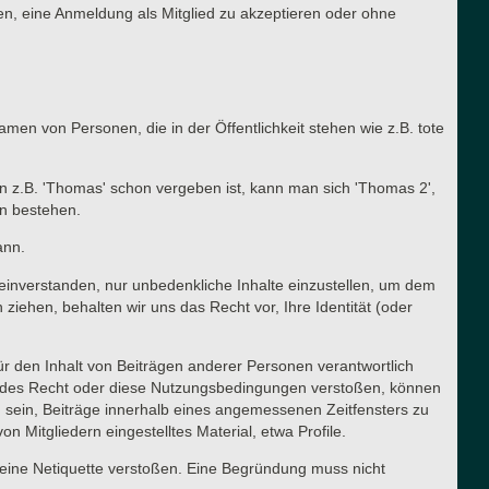
n, eine Anmeldung als Mitglied zu akzeptieren oder ohne
en von Personen, die in der Öffentlichkeit stehen wie z.B. tote
n z.B. 'Thomas' schon vergeben ist, kann man sich 'Thomas 2',
en bestehen.
ann.
t einverstanden, nur unbedenkliche Inhalte einzustellen, um dem
ehen, behalten wir uns das Recht vor, Ihre Identität (oder
für den Inhalt von Beiträgen anderer Personen verantwortlich
ltendes Recht oder diese Nutzungsbedingungen verstoßen, können
g sein, Beiträge innerhalb eines angemessenen Zeitfensters zu
n Mitgliedern eingestelltes Material, etwa Profile.
meine Netiquette verstoßen. Eine Begründung muss nicht