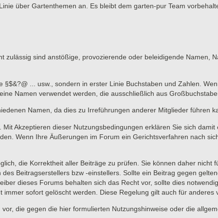
Linie über Gartenthemen an. Es bleibt dem garten-pur Team vorbehalte
 zulässig sind anstößige, provozierende oder beleidigende Namen, Nam
ne §$&?@ ... usw., sondern in erster Linie Buchstaben und Zahlen. Wen
n keine Namen verwendet werden, die ausschließlich aus Großbuchstab
hiedenen Namen, da dies zu Irreführungen anderer Mitglieder führen k
lich. Mit Akzeptieren dieser Nutzungsbedingungen erklären Sie sich dami
en. Wenn Ihre Äußerungen im Forum ein Gerichtsverfahren nach sich zi
lich, die Korrektheit aller Beiträge zu prüfen. Sie können daher nicht 
 des Beitragserstellers bzw -einstellers. Sollte ein Beitrag gegen ge
eiber dieses Forums behalten sich das Recht vor, sollte dies notwendi
t immer sofort gelöscht werden. Diese Regelung gilt auch für anderes vo
 vor, die gegen die hier formulierten Nutzungshinweise oder die allge