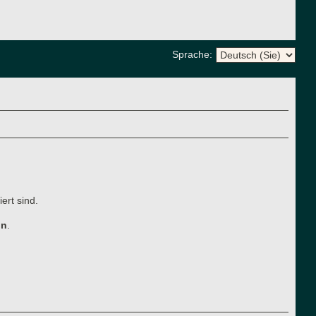
Sprache:
ert sind.
ln
.