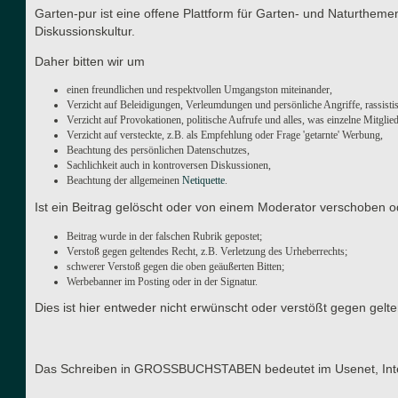
Garten-pur ist eine offene Plattform für Garten- und Naturthe
Diskussionskultur.
Daher bitten wir um
einen freundlichen und respektvollen Umgangston miteinander,
Verzicht auf Beleidigungen, Verleumdungen und persönliche Angriffe, rassisti
Verzicht auf Provokationen, politische Aufrufe und alles, was einzelne Mitgli
Verzicht auf versteckte, z.B. als Empfehlung oder Frage 'getarnte' Werbung,
Beachtung des persönlichen Datenschutzes,
Sachlichkeit auch in kontroversen Diskussionen,
Beachtung der allgemeinen
Netiquette
.
Ist ein Beitrag gelöscht oder von einem Moderator verschoben o
Beitrag wurde in der falschen Rubrik gepostet;
Verstoß gegen geltendes Recht, z.B. Verletzung des Urheberrechts;
schwerer Verstoß gegen die oben geäußerten Bitten;
Werbebanner im Posting oder in der Signatur.
Dies ist hier entweder nicht erwünscht oder verstößt gegen gel
Das Schreiben in GROSSBUCHSTABEN bedeutet im Usenet, Interne