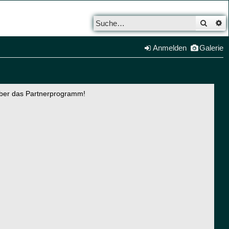
Such
E
Anmelden
Galerie
über das Partnerprogramm!