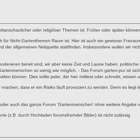
 weltanschaulicher oder religiöser Themen ist. Früher oder später könne
für Nicht-Gartenthemen Raum ist. Hier ist auch ein gewisser Freiraum 
er allgemeinen Netiquette stattfinden. Insbesondere wollen wir nicht,
 moderieren bereit sind, wir aber keine Zeit und Laune haben, politisc
enmenschen so wenig wie möglich. - Das Forum garten-pur ist sicher ni
lten können. Dies sollte jeder, der hier mitliest oder schreibt, wissen
ar machen, dass er ein Risiko läuft provoziert zu werden. Denn es liegt
ads oder auch das ganze Forum 'Gartenmenschen' ohne weitere Angabe 
 (z.B. durch Hochladen forumsfremder Bilder) ist nicht zulässig.