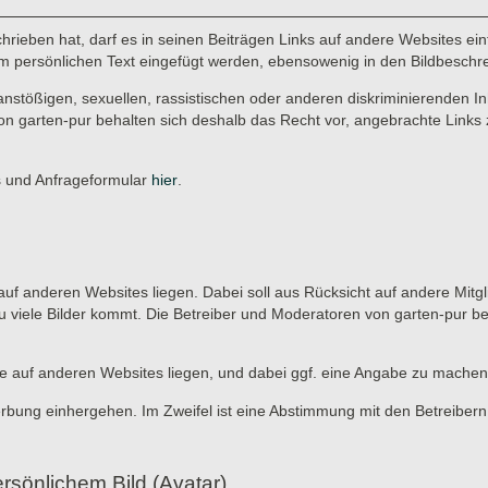
rieben hat, darf es in seinen Beiträgen Links auf andere Websites einf
r im persönlichen Text eingefügt werden, ebensowenig in den Bildbeschr
anstößigen, sexuellen, rassistischen oder anderen diskriminierenden In
on garten-pur behalten sich deshalb das Recht vor, angebrachte Links 
es und Anfrageformular
hier
.
ie auf anderen Websites liegen. Dabei soll aus Rücksicht auf andere Mitg
u viele Bilder kommt. Die Betreiber und Moderatoren von garten-pur b
, die auf anderen Websites liegen, und dabei ggf. eine Angabe zu machen
erbung einhergehen. Im Zweifel ist eine Abstimmung mit den Betreibern
rsönlichem Bild (Avatar)