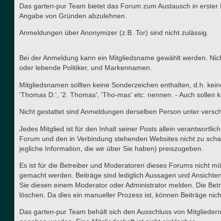
Das garten-pur Team bietet das Forum zum Austausch in erster 
Angabe von Gründen abzulehnen.
Anmeldungen über Anonymizer (z.B. Tor) sind nicht zulässig.
Bei der Anmeldung kann ein Mitgliedsname gewählt werden. Nicht
oder lebende Politiker, und Markennamen.
Mitgliedsnamen sollten keine Sonderzeichen enthalten, d.h. kei
'Thomas D.', '2. Thomas', 'Tho-mas' etc. nennen. - Auch solle
Nicht gestattet sind Anmeldungen derselben Person unter versc
Jedes Mitglied ist für den Inhalt seiner Posts allein verantwort
Forum und den in Verbindung stehenden Websites nicht zu schad
jegliche Information, die wir über Sie haben) preiszugeben.
Es ist für die Betreiber und Moderatoren dieses Forums nicht mög
gemacht werden. Beiträge sind lediglich Aussagen und Ansichten
Sie diesen einem Moderator oder Administrator melden. Die Betr
löschen. Da dies ein manueller Prozess ist, können Beiträge nich
Das garten-pur Team behält sich den Ausschluss von Mitgliedern