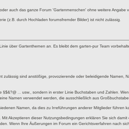
ads oder auch das ganze Forum 'Gartenmenschen' ohne weitere Angabe 
 (z.B. durch Hochladen forumsfremder Bilder) ist nicht zulässig.
Linie über Gartenthemen an. Es bleibt dem garten-pur Team vorbehalte
 zulässig sind anstößige, provozierende oder beleidigende Namen, Nam
ne §$&?@ ... usw., sondern in erster Linie Buchstaben und Zahlen. Wen
n keine Namen verwendet werden, die ausschließlich aus Großbuchstab
hiedenen Namen, da dies zu Irreführungen anderer Mitglieder führen k
lich. Mit Akzeptieren dieser Nutzungsbedingungen erklären Sie sich dami
en. Wenn Ihre Äußerungen im Forum ein Gerichtsverfahren nach sich zi