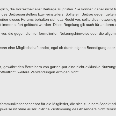
lich, die Korrektheit aller Beiträge zu prüfen. Sie können daher nicht 
 des Beitragserstellers bzw -einstellers. Sollte ein Beitrag gegen ge
eiber dieses Forums behalten sich das Recht vor, sollte dies notwendi
t immer sofort gelöscht werden. Diese Regelung gilt auch für anderes vo
 vor, die gegen die hier formulierten Nutzungshinweise oder die allge
wenn eine Mitgliedschaft endet, egal ob durch eigene Beendigung oder d
et, gewährt den Betreibern von garten-pur eine nicht-exklusive Nutzung
ffentlicht, weitere Verwendungen erfolgen nicht.
 Kommunikationsangebot für die Mitglieder, die sich zu einem Aspekt pri
gsweise ist ohne ausdrückliche Zustimmung des Absenders nicht zuläss