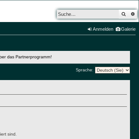
Such
E
Anmelden
Galerie
über das Partnerprogramm!
Sprache:
ert sind.