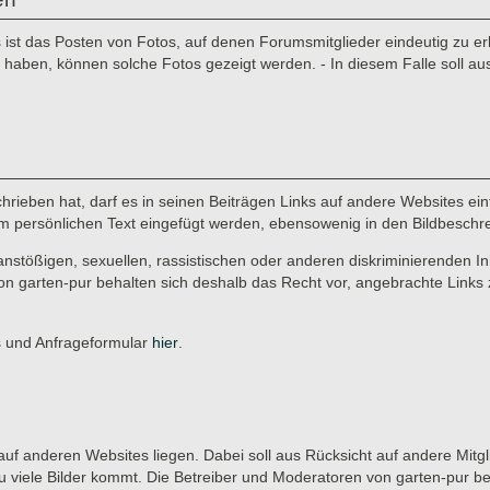
st das Posten von Fotos, auf denen Forumsmitglieder eindeutig zu erke
aben, können solche Fotos gezeigt werden. - In diesem Falle soll au
rieben hat, darf es in seinen Beiträgen Links auf andere Websites einf
r im persönlichen Text eingefügt werden, ebensowenig in den Bildbeschr
anstößigen, sexuellen, rassistischen oder anderen diskriminierenden In
on garten-pur behalten sich deshalb das Recht vor, angebrachte Links 
es und Anfrageformular
hier
.
ie auf anderen Websites liegen. Dabei soll aus Rücksicht auf andere Mitg
u viele Bilder kommt. Die Betreiber und Moderatoren von garten-pur b