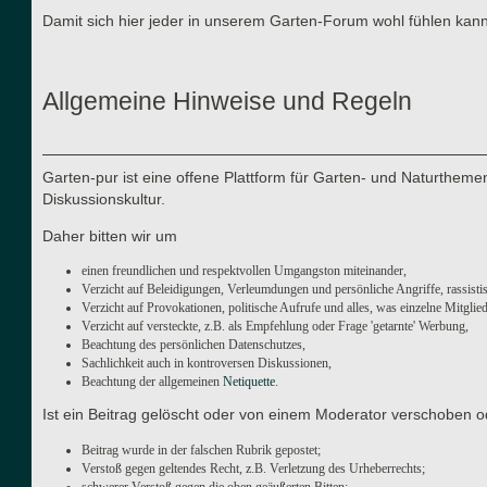
Damit sich hier jeder in unserem Garten-Forum wohl fühlen kann
Allgemeine Hinweise und Regeln
Garten-pur ist eine offene Plattform für Garten- und Naturthe
Diskussionskultur.
Daher bitten wir um
einen freundlichen und respektvollen Umgangston miteinander,
Verzicht auf Beleidigungen, Verleumdungen und persönliche Angriffe, rassisti
Verzicht auf Provokationen, politische Aufrufe und alles, was einzelne Mitgli
Verzicht auf versteckte, z.B. als Empfehlung oder Frage 'getarnte' Werbung,
Beachtung des persönlichen Datenschutzes,
Sachlichkeit auch in kontroversen Diskussionen,
Beachtung der allgemeinen
Netiquette
.
Ist ein Beitrag gelöscht oder von einem Moderator verschoben o
Beitrag wurde in der falschen Rubrik gepostet;
Verstoß gegen geltendes Recht, z.B. Verletzung des Urheberrechts;
schwerer Verstoß gegen die oben geäußerten Bitten;