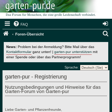
FAQ
S
Foren-Übersicht
u
News:
Problem bei der Anmeldung? Bitte Mail über das
c
Kontaktformular
ganz unten! |
garten-pur unterstützen
mit
einer Spende oder über das Partnerprogramm!
h
e
Sprache:
garten-pur - Registrierung
Nutzungsbedingungen und Hinweise für das
Garten-Forum von Garten-pur
Liebe Garten- und Pflanzenfreunde,