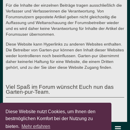
Für die Inhalte der einzelnen Beiträge tragen ausschließlich die
Verfasser und Verfasserinnen die Verantwortung. Von
Forumsnutzern gepostete Artikel geben nicht gleichzeitig die
Auffassung und Weltanschauung der Forumsbetreiber wieder
und es wird daher keine Verantwortung für Inhalte der Artikel der
Forumsuser übernommen.
Diese Website kann Hyperlinks zu anderen Websites enthalten.
Die Betreiber von Garten-pur können den Inhalt dieser Websites
weder kontrollieren noch beeinflussen. Garten-pur übernimmt
daher keinerlei Haftung für eine Website, die einem Dritten
gehört, und zu der Sie über diese Website Zugang finden.
Viel Spaß im Forum wünscht Euch nun das
Garten-pur-Team.
Diese Website nutzt Cookies, um Ihnen den
Letzte Aktualisierung: 7.8.2018 - © Garten-pur GbR
bestmöglichen Komfort bei der Nutzung zu
bieten.
Mehr erfahren
garten-pur Portal
Foren-Übersicht