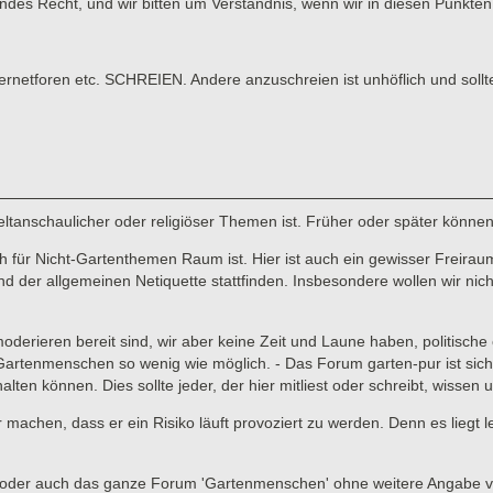
tendes Recht, und wir bitten um Verständnis, wenn wir in diesen Punk
tforen etc. SCHREIEN. Andere anzuschreien ist unhöflich und sollt
 weltanschaulicher oder religiöser Themen ist. Früher oder später könne
für Nicht-Gartenthemen Raum ist. Hier ist auch ein gewisser Freiraum 
er allgemeinen Netiquette stattfinden. Insbesondere wollen wir nicht,
 moderieren bereit sind, wir aber keine Zeit und Laune haben, politisc
enmenschen so wenig wie möglich. - Das Forum garten-pur ist sicher ni
lten können. Dies sollte jeder, der hier mitliest oder schreibt, wissen
ar machen, dass er ein Risiko läuft provoziert zu werden. Denn es liegt
ads oder auch das ganze Forum 'Gartenmenschen' ohne weitere Angabe 