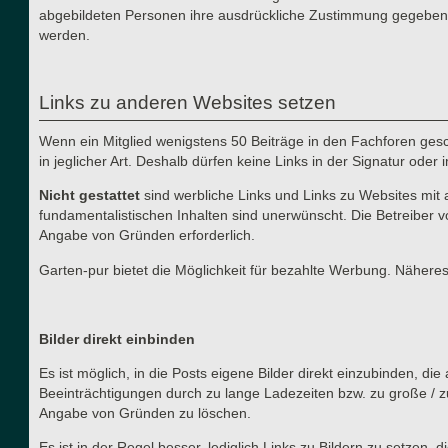
abgebildeten Personen ihre ausdrückliche Zustimmung gegeben h
werden.
Links zu anderen Websites setzen
Wenn ein Mitglied wenigstens 50 Beiträge in den Fachforen gesch
in jeglicher Art. Deshalb dürfen keine Links in der Signatur ode
Nicht gestattet
sind werbliche Links und Links zu Websites mit 
fundamentalistischen Inhalten sind unerwünscht. Die Betreiber v
Angabe von Gründen erforderlich.
Garten-pur bietet die Möglichkeit für bezahlte Werbung. Näher
Bilder direkt einbinden
Es ist möglich, in die Posts eigene Bilder direkt einzubinden, d
Beeinträchtigungen durch zu lange Ladezeiten bzw. zu große / z
Angabe von Gründen zu löschen.
Es ist in der Regel besser, lediglich Links zu Bildern zu setzen