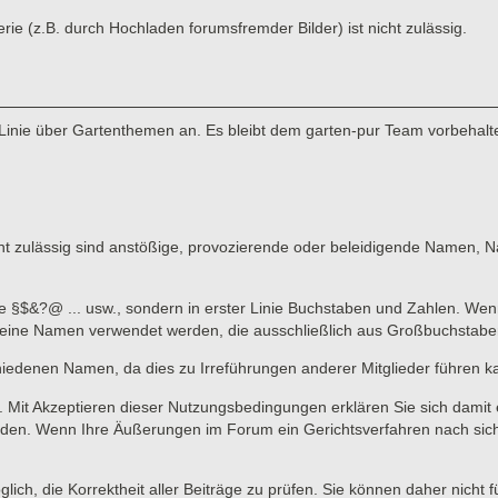
 (z.B. durch Hochladen forumsfremder Bilder) ist nicht zulässig.
Linie über Gartenthemen an. Es bleibt dem garten-pur Team vorbehalte
 zulässig sind anstößige, provozierende oder beleidigende Namen, Nam
ne §$&?@ ... usw., sondern in erster Linie Buchstaben und Zahlen. Wen
n keine Namen verwendet werden, die ausschließlich aus Großbuchstab
hiedenen Namen, da dies zu Irreführungen anderer Mitglieder führen k
lich. Mit Akzeptieren dieser Nutzungsbedingungen erklären Sie sich dami
en. Wenn Ihre Äußerungen im Forum ein Gerichtsverfahren nach sich zi
lich, die Korrektheit aller Beiträge zu prüfen. Sie können daher nicht 