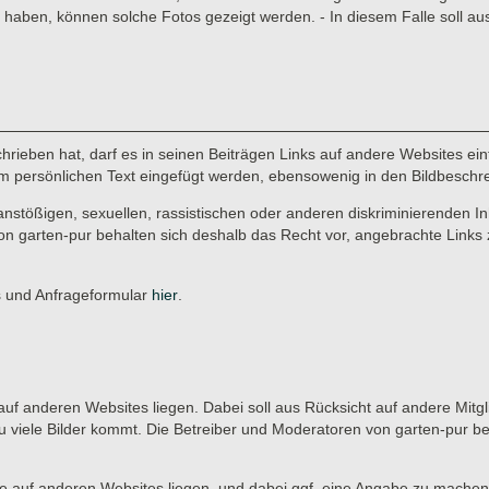
aben, können solche Fotos gezeigt werden. - In diesem Falle soll au
rieben hat, darf es in seinen Beiträgen Links auf andere Websites einf
r im persönlichen Text eingefügt werden, ebensowenig in den Bildbeschr
anstößigen, sexuellen, rassistischen oder anderen diskriminierenden In
on garten-pur behalten sich deshalb das Recht vor, angebrachte Links 
es und Anfrageformular
hier
.
ie auf anderen Websites liegen. Dabei soll aus Rücksicht auf andere Mitg
u viele Bilder kommt. Die Betreiber und Moderatoren von garten-pur b
, die auf anderen Websites liegen, und dabei ggf. eine Angabe zu machen