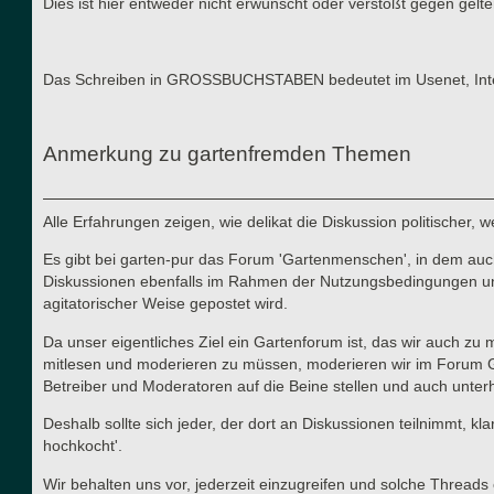
Dies ist hier entweder nicht erwünscht oder verstößt gegen gel
Das Schreiben in GROSSBUCHSTABEN bedeutet im Usenet, Interne
Anmerkung zu gartenfremden Themen
Alle Erfahrungen zeigen, wie delikat die Diskussion politischer,
Es gibt bei garten-pur das Forum 'Gartenmenschen', in dem auch 
Diskussionen ebenfalls im Rahmen der Nutzungsbedingungen und d
agitatorischer Weise gepostet wird.
Da unser eigentliches Ziel ein Gartenforum ist, das wir auch zu
mitlesen und moderieren zu müssen, moderieren wir im Forum Gart
Betreiber und Moderatoren auf die Beine stellen und auch unterha
Deshalb sollte sich jeder, der dort an Diskussionen teilnimmt, kl
hochkocht'.
Wir behalten uns vor, jederzeit einzugreifen und solche Thre