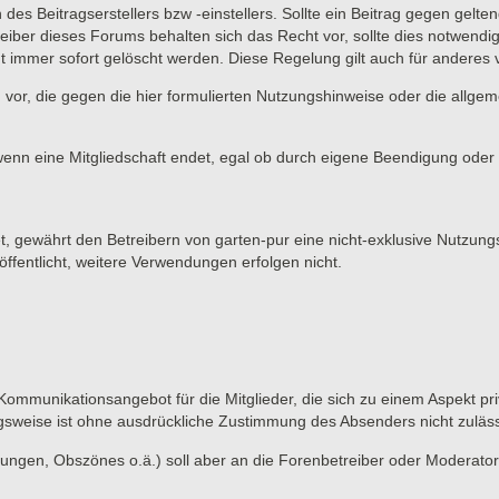
 des Beitragserstellers bzw -einstellers. Sollte ein Beitrag gegen ge
eiber dieses Forums behalten sich das Recht vor, sollte dies notwendi
t immer sofort gelöscht werden. Diese Regelung gilt auch für anderes vo
 vor, die gegen die hier formulierten Nutzungshinweise oder die allge
wenn eine Mitgliedschaft endet, egal ob durch eigene Beendigung oder d
et, gewährt den Betreibern von garten-pur eine nicht-exklusive Nutzung
ffentlicht, weitere Verwendungen erfolgen nicht.
 Kommunikationsangebot für die Mitglieder, die sich zu einem Aspekt pri
gsweise ist ohne ausdrückliche Zustimmung des Absenders nicht zuläss
ungen, Obszönes o.ä.) soll aber an die Forenbetreiber oder Moderato