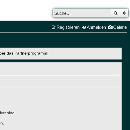
Such
E
Registrieren
Anmelden
Galerie
über das Partnerprogramm!
ert sind.
ln
.