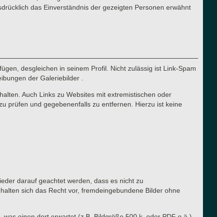
sdrücklich das Einverständnis der gezeigten Personen erwähnt
ügen, desgleichen in seinem Profil. Nicht zulässig ist Link-Spam
eibungen der Galeriebilder .
halten. Auch Links zu Websites mit extremistischen oder
zu prüfen und gegebenenfalls zu entfernen. Hierzu ist keine
lieder darauf geachtet werden, dass es nicht zu
ehalten sich das Recht vor, fremdeingebundene Bilder ohne
, was einen dort erwartet (z.B. Bildgröße 500 k, oder PDF o.ä.).