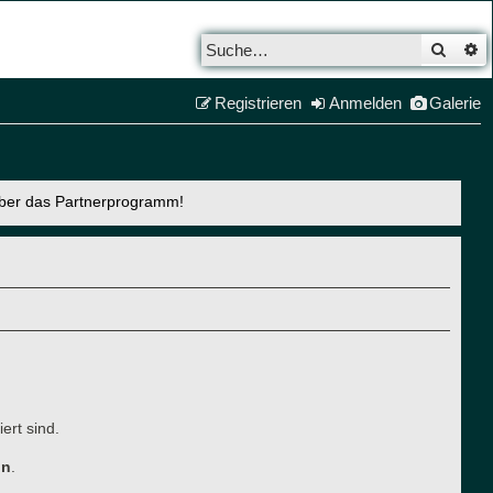
Such
E
Registrieren
Anmelden
Galerie
über das Partnerprogramm!
ert sind.
ln
.