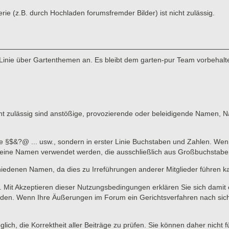
 (z.B. durch Hochladen forumsfremder Bilder) ist nicht zulässig.
Linie über Gartenthemen an. Es bleibt dem garten-pur Team vorbehalte
 zulässig sind anstößige, provozierende oder beleidigende Namen, Nam
ne §$&?@ ... usw., sondern in erster Linie Buchstaben und Zahlen. Wen
n keine Namen verwendet werden, die ausschließlich aus Großbuchstab
hiedenen Namen, da dies zu Irreführungen anderer Mitglieder führen k
lich. Mit Akzeptieren dieser Nutzungsbedingungen erklären Sie sich dami
en. Wenn Ihre Äußerungen im Forum ein Gerichtsverfahren nach sich zi
lich, die Korrektheit aller Beiträge zu prüfen. Sie können daher nicht 