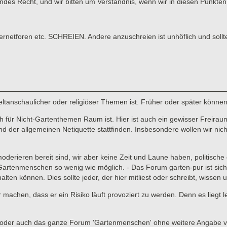
tendes Recht, und wir bitten um Verständnis, wenn wir in diesen Punk
tforen etc. SCHREIEN. Andere anzuschreien ist unhöflich und sollt
 weltanschaulicher oder religiöser Themen ist. Früher oder später könne
für Nicht-Gartenthemen Raum ist. Hier ist auch ein gewisser Freiraum 
er allgemeinen Netiquette stattfinden. Insbesondere wollen wir nicht,
 moderieren bereit sind, wir aber keine Zeit und Laune haben, politisc
enmenschen so wenig wie möglich. - Das Forum garten-pur ist sicher ni
lten können. Dies sollte jeder, der hier mitliest oder schreibt, wissen
ar machen, dass er ein Risiko läuft provoziert zu werden. Denn es liegt
ads oder auch das ganze Forum 'Gartenmenschen' ohne weitere Angabe 