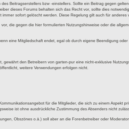
 des Beitragserstellers bzw -einstellers. Sollte ein Beitrag gegen ge
eiber dieses Forums behalten sich das Recht vor, sollte dies notwendi
t immer sofort gelöscht werden. Diese Regelung gilt auch für anderes vo
 vor, die gegen die hier formulierten Nutzungshinweise oder die allge
wenn eine Mitgliedschaft endet, egal ob durch eigene Beendigung oder d
et, gewährt den Betreibern von garten-pur eine nicht-exklusive Nutzung
ffentlicht, weitere Verwendungen erfolgen nicht.
 Kommunikationsangebot für die Mitglieder, die sich zu einem Aspekt pri
gsweise ist ohne ausdrückliche Zustimmung des Absenders nicht zuläss
ungen, Obszönes o.ä.) soll aber an die Forenbetreiber oder Moderato