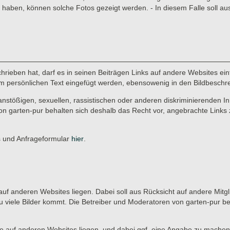
aben, können solche Fotos gezeigt werden. - In diesem Falle soll au
rieben hat, darf es in seinen Beiträgen Links auf andere Websites einf
r im persönlichen Text eingefügt werden, ebensowenig in den Bildbeschr
anstößigen, sexuellen, rassistischen oder anderen diskriminierenden In
on garten-pur behalten sich deshalb das Recht vor, angebrachte Links 
es und Anfrageformular
hier
.
ie auf anderen Websites liegen. Dabei soll aus Rücksicht auf andere Mitg
u viele Bilder kommt. Die Betreiber und Moderatoren von garten-pur b
, die auf anderen Websites liegen, und dabei ggf. eine Angabe zu machen