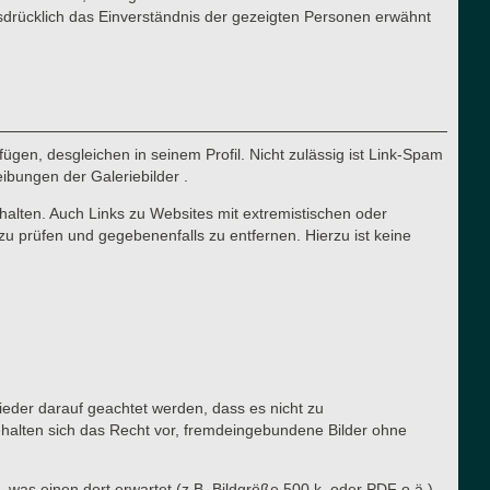
sdrücklich das Einverständnis der gezeigten Personen erwähnt
ügen, desgleichen in seinem Profil. Nicht zulässig ist Link-Spam
eibungen der Galeriebilder .
halten. Auch Links zu Websites mit extremistischen oder
zu prüfen und gegebenenfalls zu entfernen. Hierzu ist keine
lieder darauf geachtet werden, dass es nicht zu
ehalten sich das Recht vor, fremdeingebundene Bilder ohne
, was einen dort erwartet (z.B. Bildgröße 500 k, oder PDF o.ä.).