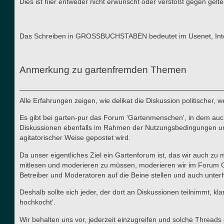
Dies ist hier entweder nicht erwünscht oder verstößt gegen gel
Das Schreiben in GROSSBUCHSTABEN bedeutet im Usenet, Interne
Anmerkung zu gartenfremden Themen
Alle Erfahrungen zeigen, wie delikat die Diskussion politischer,
Es gibt bei garten-pur das Forum 'Gartenmenschen', in dem auch 
Diskussionen ebenfalls im Rahmen der Nutzungsbedingungen und d
agitatorischer Weise gepostet wird.
Da unser eigentliches Ziel ein Gartenforum ist, das wir auch zu
mitlesen und moderieren zu müssen, moderieren wir im Forum Gart
Betreiber und Moderatoren auf die Beine stellen und auch unterha
Deshalb sollte sich jeder, der dort an Diskussionen teilnimmt, kl
hochkocht'.
Wir behalten uns vor, jederzeit einzugreifen und solche Thre