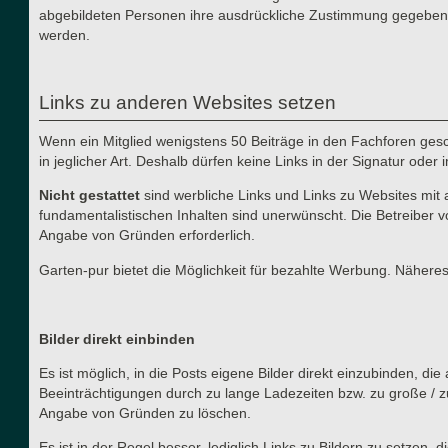
abgebildeten Personen ihre ausdrückliche Zustimmung gegeben h
werden.
Links zu anderen Websites setzen
Wenn ein Mitglied wenigstens 50 Beiträge in den Fachforen gesch
in jeglicher Art. Deshalb dürfen keine Links in der Signatur ode
Nicht gestattet
sind werbliche Links und Links zu Websites mit 
fundamentalistischen Inhalten sind unerwünscht. Die Betreiber v
Angabe von Gründen erforderlich.
Garten-pur bietet die Möglichkeit für bezahlte Werbung. Näher
Bilder direkt einbinden
Es ist möglich, in die Posts eigene Bilder direkt einzubinden, d
Beeinträchtigungen durch zu lange Ladezeiten bzw. zu große / z
Angabe von Gründen zu löschen.
Es ist in der Regel besser, lediglich Links zu Bildern zu setzen