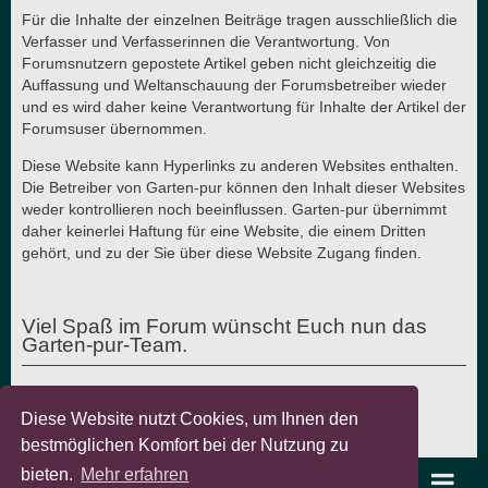
Für die Inhalte der einzelnen Beiträge tragen ausschließlich die
Verfasser und Verfasserinnen die Verantwortung. Von
Forumsnutzern gepostete Artikel geben nicht gleichzeitig die
Auffassung und Weltanschauung der Forumsbetreiber wieder
und es wird daher keine Verantwortung für Inhalte der Artikel der
Forumsuser übernommen.
Diese Website kann Hyperlinks zu anderen Websites enthalten.
Die Betreiber von Garten-pur können den Inhalt dieser Websites
weder kontrollieren noch beeinflussen. Garten-pur übernimmt
daher keinerlei Haftung für eine Website, die einem Dritten
gehört, und zu der Sie über diese Website Zugang finden.
Viel Spaß im Forum wünscht Euch nun das
Garten-pur-Team.
Diese Website nutzt Cookies, um Ihnen den
Letzte Aktualisierung: 7.8.2018 - © Garten-pur GbR
bestmöglichen Komfort bei der Nutzung zu
bieten.
Mehr erfahren
garten-pur Portal
Foren-Übersicht