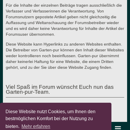
Für die Inhalte der einzelnen Beiträge tragen ausschließlich die
Verfasser und Verfasserinnen die Verantwortung. Von
Forumsnutzern gepostete Artikel geben nicht gleichzeitig die
Auffassung und Weltanschauung der Forumsbetreiber wieder
und es wird daher keine Verantwortung für Inhalte der Artikel der
Forumsuser übernommen.
Diese Website kann Hyperlinks zu anderen Websites enthalten.
Die Betreiber von Garten-pur können den Inhalt dieser Websites
weder kontrollieren noch beeinflussen. Garten-pur übernimmt
daher keinerlei Haftung für eine Website, die einem Dritten
gehört, und zu der Sie über diese Website Zugang finden.
Viel Spaß im Forum wünscht Euch nun das
Garten-pur-Team.
Diese Website nutzt Cookies, um Ihnen den
Letzte Aktualisierung: 7.8.2018 - © Garten-pur GbR
bestmöglichen Komfort bei der Nutzung zu
bieten.
Mehr erfahren
garten-pur Portal
Foren-Übersicht