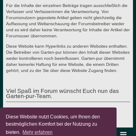
Für die Inhalte der einzelnen Beiträge tragen ausschließlich die
Verfasser und Verfasserinnen die Verantwortung. Von
Forumsnutzern gepostete Artikel geben nicht gleichzeitig die
Auffassung und Weltanschauung der Forumsbetreiber wieder
und es wird daher keine Verantwortung für Inhalte der Artikel der
Forumsuser übernommen.
Diese Website kann Hyperlinks zu anderen Websites enthalten.
Die Betreiber von Garten-pur können den Inhalt dieser Websites
weder kontrollieren noch beeinflussen. Garten-pur übernimmt
daher keinerlei Haftung für eine Website, die einem Dritten
gehört, und zu der Sie über diese Website Zugang finden.
Viel Spaß im Forum wünscht Euch nun das
Garten-pur-Team.
Diese Website nutzt Cookies, um Ihnen den
Letzte Aktualisierung: 7.8.2018 - © Garten-pur GbR
bestmöglichen Komfort bei der Nutzung zu
bieten.
Mehr erfahren
garten-pur Portal
Foren-Übersicht