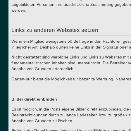
abgebildeten Personen ihre ausdrückliche Zustimmung gegeben h
werden.
Links zu anderen Websites setzen
Wenn ein Mitglied wenigstens 50 Beiträge in den Fachforen gesch
in jeglicher Art. Deshalb dürfen keine Links in der Signatur ode
Nicht gestattet
sind werbliche Links und Links zu Websites mit 
fundamentalistischen Inhalten sind unerwünscht. Die Betreiber v
Angabe von Gründen erforderlich.
Garten-pur bietet die Möglichkeit für bezahlte Werbung. Näher
Bilder direkt einbinden
Es ist möglich, in die Posts eigene Bilder direkt einzubinden, d
Beeinträchtigungen durch zu lange Ladezeiten bzw. zu große / z
Angabe von Gründen zu löschen.
Es ist in der Regel besser, lediglich Links zu Bildern zu setzen