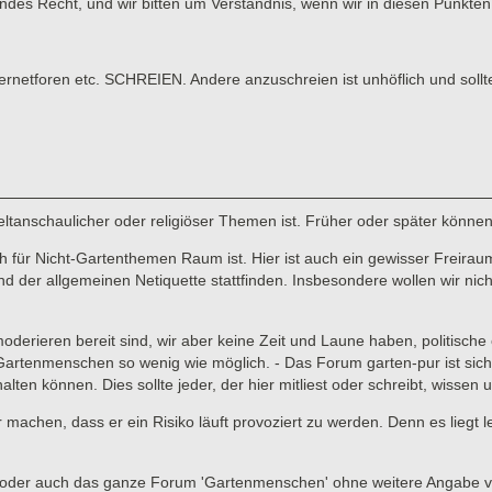
tendes Recht, und wir bitten um Verständnis, wenn wir in diesen Punk
tforen etc. SCHREIEN. Andere anzuschreien ist unhöflich und sollt
 weltanschaulicher oder religiöser Themen ist. Früher oder später könne
für Nicht-Gartenthemen Raum ist. Hier ist auch ein gewisser Freiraum 
er allgemeinen Netiquette stattfinden. Insbesondere wollen wir nicht,
 moderieren bereit sind, wir aber keine Zeit und Laune haben, politisc
enmenschen so wenig wie möglich. - Das Forum garten-pur ist sicher ni
lten können. Dies sollte jeder, der hier mitliest oder schreibt, wissen
ar machen, dass er ein Risiko läuft provoziert zu werden. Denn es liegt
ads oder auch das ganze Forum 'Gartenmenschen' ohne weitere Angabe 