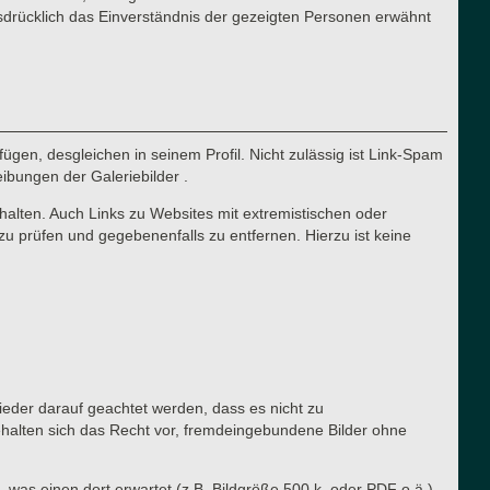
sdrücklich das Einverständnis der gezeigten Personen erwähnt
ügen, desgleichen in seinem Profil. Nicht zulässig ist Link-Spam
eibungen der Galeriebilder .
halten. Auch Links zu Websites mit extremistischen oder
zu prüfen und gegebenenfalls zu entfernen. Hierzu ist keine
lieder darauf geachtet werden, dass es nicht zu
ehalten sich das Recht vor, fremdeingebundene Bilder ohne
, was einen dort erwartet (z.B. Bildgröße 500 k, oder PDF o.ä.).