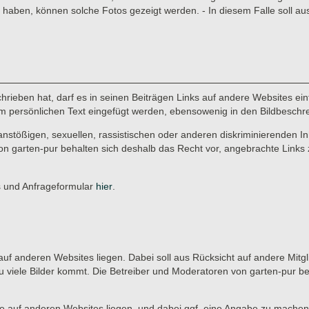
aben, können solche Fotos gezeigt werden. - In diesem Falle soll au
rieben hat, darf es in seinen Beiträgen Links auf andere Websites einf
r im persönlichen Text eingefügt werden, ebensowenig in den Bildbeschr
anstößigen, sexuellen, rassistischen oder anderen diskriminierenden In
on garten-pur behalten sich deshalb das Recht vor, angebrachte Links 
es und Anfrageformular
hier
.
ie auf anderen Websites liegen. Dabei soll aus Rücksicht auf andere Mitg
u viele Bilder kommt. Die Betreiber und Moderatoren von garten-pur b
, die auf anderen Websites liegen, und dabei ggf. eine Angabe zu machen