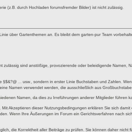
 (z.B. durch Hochladen forumsfremder Bilder) ist nicht zulässig.
Linie über Gartenthemen an. Es bleibt dem garten-pur Team vorbehalte
 zulässig sind anstößige, provozierende oder beleidigende Namen, Nam
ne §$&?@ ... usw., sondern in erster Linie Buchstaben und Zahlen. Wen
n keine Namen verwendet werden, die ausschließlich aus Großbuchstab
hiedenen Namen, da dies zu Irreführungen anderer Mitglieder führen k
lich. Mit Akzeptieren dieser Nutzungsbedingungen erklären Sie sich dami
en. Wenn Ihre Äußerungen im Forum ein Gerichtsverfahren nach sich zi
lich, die Korrektheit aller Beiträge zu prüfen. Sie können daher nicht 