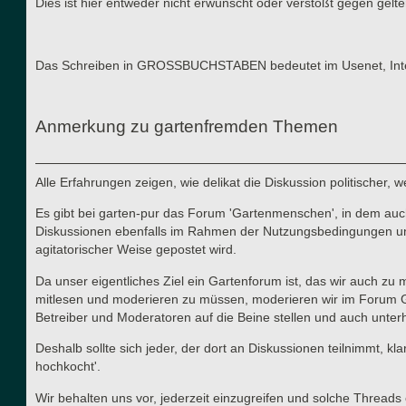
Dies ist hier entweder nicht erwünscht oder verstößt gegen gel
Das Schreiben in GROSSBUCHSTABEN bedeutet im Usenet, Interne
Anmerkung zu gartenfremden Themen
Alle Erfahrungen zeigen, wie delikat die Diskussion politischer,
Es gibt bei garten-pur das Forum 'Gartenmenschen', in dem auch 
Diskussionen ebenfalls im Rahmen der Nutzungsbedingungen und d
agitatorischer Weise gepostet wird.
Da unser eigentliches Ziel ein Gartenforum ist, das wir auch zu
mitlesen und moderieren zu müssen, moderieren wir im Forum Gart
Betreiber und Moderatoren auf die Beine stellen und auch unterha
Deshalb sollte sich jeder, der dort an Diskussionen teilnimmt, kl
hochkocht'.
Wir behalten uns vor, jederzeit einzugreifen und solche Thre