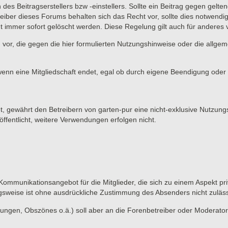
 des Beitragserstellers bzw -einstellers. Sollte ein Beitrag gegen ge
eiber dieses Forums behalten sich das Recht vor, sollte dies notwendi
t immer sofort gelöscht werden. Diese Regelung gilt auch für anderes vo
 vor, die gegen die hier formulierten Nutzungshinweise oder die allge
wenn eine Mitgliedschaft endet, egal ob durch eigene Beendigung oder d
et, gewährt den Betreibern von garten-pur eine nicht-exklusive Nutzung
ffentlicht, weitere Verwendungen erfolgen nicht.
 Kommunikationsangebot für die Mitglieder, die sich zu einem Aspekt pri
gsweise ist ohne ausdrückliche Zustimmung des Absenders nicht zuläss
ungen, Obszönes o.ä.) soll aber an die Forenbetreiber oder Moderato