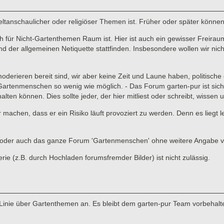
 weltanschaulicher oder religiöser Themen ist. Früher oder später könne
für Nicht-Gartenthemen Raum ist. Hier ist auch ein gewisser Freiraum 
er allgemeinen Netiquette stattfinden. Insbesondere wollen wir nicht,
 moderieren bereit sind, wir aber keine Zeit und Laune haben, politisc
enmenschen so wenig wie möglich. - Das Forum garten-pur ist sicher ni
lten können. Dies sollte jeder, der hier mitliest oder schreibt, wissen
ar machen, dass er ein Risiko läuft provoziert zu werden. Denn es liegt
ads oder auch das ganze Forum 'Gartenmenschen' ohne weitere Angabe 
 (z.B. durch Hochladen forumsfremder Bilder) ist nicht zulässig.
Linie über Gartenthemen an. Es bleibt dem garten-pur Team vorbehalte