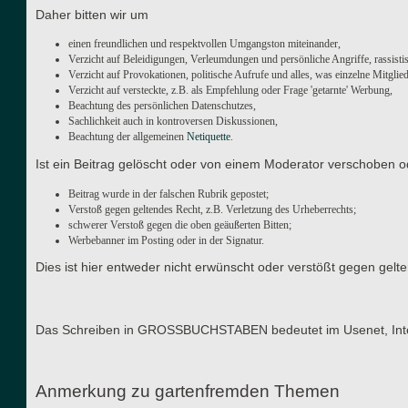
Daher bitten wir um
einen freundlichen und respektvollen Umgangston miteinander,
Verzicht auf Beleidigungen, Verleumdungen und persönliche Angriffe, rassisti
Verzicht auf Provokationen, politische Aufrufe und alles, was einzelne Mitgli
Verzicht auf versteckte, z.B. als Empfehlung oder Frage 'getarnte' Werbung,
Beachtung des persönlichen Datenschutzes,
Sachlichkeit auch in kontroversen Diskussionen,
Beachtung der allgemeinen
Netiquette
.
Ist ein Beitrag gelöscht oder von einem Moderator verschoben o
Beitrag wurde in der falschen Rubrik gepostet;
Verstoß gegen geltendes Recht, z.B. Verletzung des Urheberrechts;
schwerer Verstoß gegen die oben geäußerten Bitten;
Werbebanner im Posting oder in der Signatur.
Dies ist hier entweder nicht erwünscht oder verstößt gegen gel
Das Schreiben in GROSSBUCHSTABEN bedeutet im Usenet, Interne
Anmerkung zu gartenfremden Themen