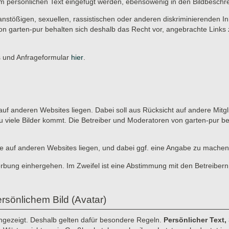
r im persönlichen Text eingefügt werden, ebensowenig in den Bildbeschr
anstößigen, sexuellen, rassistischen oder anderen diskriminierenden In
on garten-pur behalten sich deshalb das Recht vor, angebrachte Links 
es und Anfrageformular
hier
.
ie auf anderen Websites liegen. Dabei soll aus Rücksicht auf andere Mitg
u viele Bilder kommt. Die Betreiber und Moderatoren von garten-pur b
, die auf anderen Websites liegen, und dabei ggf. eine Angabe zu machen
erbung einhergehen. Im Zweifel ist eine Abstimmung mit den Betreibern
rsönlichem Bild (Avatar)
angezeigt. Deshalb gelten dafür besondere Regeln.
Persönlicher Text,