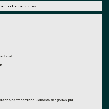
über das Partnerprogramm!
ert sind.
ln
.
eranz sind wesentliche Elemente der garten-pur