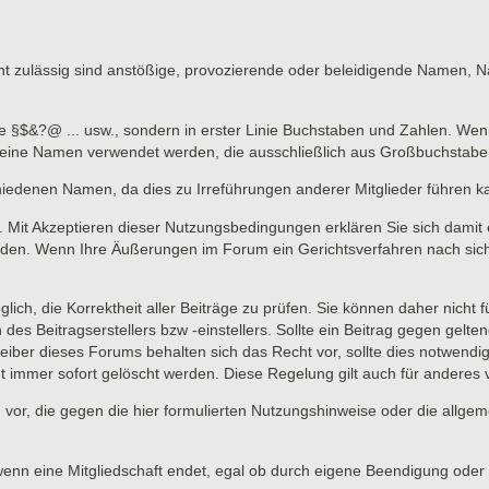
 zulässig sind anstößige, provozierende oder beleidigende Namen, Nam
ne §$&?@ ... usw., sondern in erster Linie Buchstaben und Zahlen. Wen
n keine Namen verwendet werden, die ausschließlich aus Großbuchstab
hiedenen Namen, da dies zu Irreführungen anderer Mitglieder führen k
lich. Mit Akzeptieren dieser Nutzungsbedingungen erklären Sie sich dami
en. Wenn Ihre Äußerungen im Forum ein Gerichtsverfahren nach sich zi
lich, die Korrektheit aller Beiträge zu prüfen. Sie können daher nicht 
 des Beitragserstellers bzw -einstellers. Sollte ein Beitrag gegen ge
eiber dieses Forums behalten sich das Recht vor, sollte dies notwendi
t immer sofort gelöscht werden. Diese Regelung gilt auch für anderes vo
 vor, die gegen die hier formulierten Nutzungshinweise oder die allge
wenn eine Mitgliedschaft endet, egal ob durch eigene Beendigung oder d