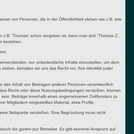
en von Personen, die in der Öffentlichkeit stehen wie z.B. tote
n z.B. 'Thomas' schon vergeben ist, kann man sich 'Thomas 2',
en bestehen.
ann.
t einverstanden, nur unbedenkliche Inhalte einzustellen, um dem
ehen, behalten wir uns das Recht vor, Ihre Identität (oder
für den Inhalt von Beiträgen anderer Personen verantwortlich
ltendes Recht oder diese Nutzungsbedingungen verstoßen, können
g sein, Beiträge innerhalb eines angemessenen Zeitfensters zu
n Mitgliedern eingestelltes Material, etwa Profile.
meine Netiquette verstoßen. Eine Begründung muss nicht
urch die garten-pur Betreiber. Es gibt keinerlei Anspruch auf