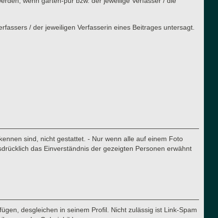
rden, wenn garten-pur bzw. der jeweilige Verfasser / die
assers / der jeweiligen Verfasserin eines Beitrages untersagt.
nnen sind, nicht gestattet. - Nur wenn alle auf einem Foto
sdrücklich das Einverständnis der gezeigten Personen erwähnt
ügen, desgleichen in seinem Profil. Nicht zulässig ist Link-Spam