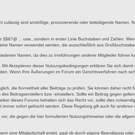
 zulässig sind anstößige, provozierende oder beleidigende Namen, Nam
ne §$&?@ ... usw., sondern in erster Linie Buchstaben und Zahlen. Wen
n keine Namen verwendet werden, die ausschließlich aus Großbuchstab
hiedenen Namen, da dies zu Irreführungen anderer Mitglieder führen k
lich. Mit Akzeptieren dieser Nutzungsbedingungen erklären Sie sich dami
en. Wenn Ihre Äußerungen im Forum ein Gerichtsverfahren nach sich zi
lich, die Korrektheit aller Beiträge zu prüfen. Sie können daher nicht 
 des Beitragserstellers bzw -einstellers. Sollte ein Beitrag gegen ge
eiber dieses Forums behalten sich das Recht vor, sollte dies notwendi
t immer sofort gelöscht werden. Diese Regelung gilt auch für anderes vo
 vor, die gegen die hier formulierten Nutzungshinweise oder die allge
wenn eine Mitgliedschaft endet, egal ob durch eigene Beendigung oder d