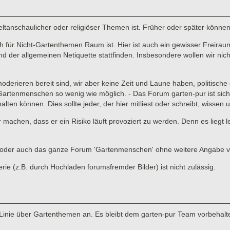
 weltanschaulicher oder religiöser Themen ist. Früher oder später könne
für Nicht-Gartenthemen Raum ist. Hier ist auch ein gewisser Freiraum 
er allgemeinen Netiquette stattfinden. Insbesondere wollen wir nicht,
 moderieren bereit sind, wir aber keine Zeit und Laune haben, politisc
enmenschen so wenig wie möglich. - Das Forum garten-pur ist sicher ni
lten können. Dies sollte jeder, der hier mitliest oder schreibt, wissen
ar machen, dass er ein Risiko läuft provoziert zu werden. Denn es liegt
ads oder auch das ganze Forum 'Gartenmenschen' ohne weitere Angabe 
 (z.B. durch Hochladen forumsfremder Bilder) ist nicht zulässig.
Linie über Gartenthemen an. Es bleibt dem garten-pur Team vorbehalte