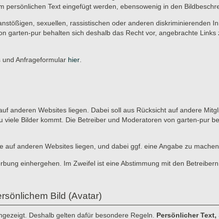
r im persönlichen Text eingefügt werden, ebensowenig in den Bildbeschr
anstößigen, sexuellen, rassistischen oder anderen diskriminierenden In
on garten-pur behalten sich deshalb das Recht vor, angebrachte Links 
es und Anfrageformular
hier
.
ie auf anderen Websites liegen. Dabei soll aus Rücksicht auf andere Mitg
u viele Bilder kommt. Die Betreiber und Moderatoren von garten-pur b
, die auf anderen Websites liegen, und dabei ggf. eine Angabe zu machen
erbung einhergehen. Im Zweifel ist eine Abstimmung mit den Betreibern
rsönlichem Bild (Avatar)
angezeigt. Deshalb gelten dafür besondere Regeln.
Persönlicher Text,