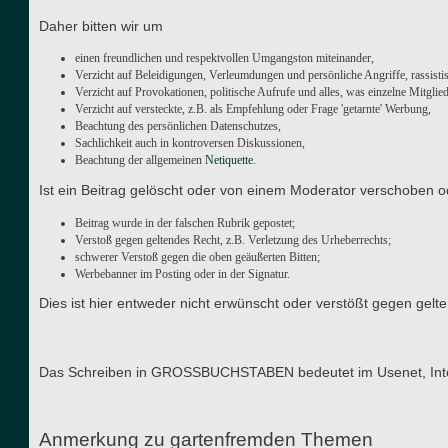
Daher bitten wir um
einen freundlichen und respektvollen Umgangston miteinander,
Verzicht auf Beleidigungen, Verleumdungen und persönliche Angriffe, rassisti
Verzicht auf Provokationen, politische Aufrufe und alles, was einzelne Mitgli
Verzicht auf versteckte, z.B. als Empfehlung oder Frage 'getarnte' Werbung,
Beachtung des persönlichen Datenschutzes,
Sachlichkeit auch in kontroversen Diskussionen,
Beachtung der allgemeinen
Netiquette
.
Ist ein Beitrag gelöscht oder von einem Moderator verschoben o
Beitrag wurde in der falschen Rubrik gepostet;
Verstoß gegen geltendes Recht, z.B. Verletzung des Urheberrechts;
schwerer Verstoß gegen die oben geäußerten Bitten;
Werbebanner im Posting oder in der Signatur.
Dies ist hier entweder nicht erwünscht oder verstößt gegen gel
Das Schreiben in GROSSBUCHSTABEN bedeutet im Usenet, Interne
Anmerkung zu gartenfremden Themen