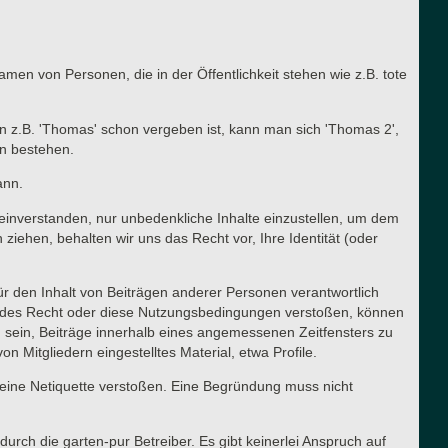
en von Personen, die in der Öffentlichkeit stehen wie z.B. tote
n z.B. 'Thomas' schon vergeben ist, kann man sich 'Thomas 2',
en bestehen.
ann.
t einverstanden, nur unbedenkliche Inhalte einzustellen, um dem
ehen, behalten wir uns das Recht vor, Ihre Identität (oder
für den Inhalt von Beiträgen anderer Personen verantwortlich
ltendes Recht oder diese Nutzungsbedingungen verstoßen, können
g sein, Beiträge innerhalb eines angemessenen Zeitfensters zu
n Mitgliedern eingestelltes Material, etwa Profile.
meine Netiquette verstoßen. Eine Begründung muss nicht
urch die garten-pur Betreiber. Es gibt keinerlei Anspruch auf