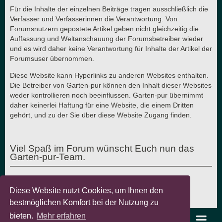
Für die Inhalte der einzelnen Beiträge tragen ausschließlich die
Verfasser und Verfasserinnen die Verantwortung. Von
Forumsnutzern gepostete Artikel geben nicht gleichzeitig die
Auffassung und Weltanschauung der Forumsbetreiber wieder
und es wird daher keine Verantwortung für Inhalte der Artikel der
Forumsuser übernommen.
Diese Website kann Hyperlinks zu anderen Websites enthalten.
Die Betreiber von Garten-pur können den Inhalt dieser Websites
weder kontrollieren noch beeinflussen. Garten-pur übernimmt
daher keinerlei Haftung für eine Website, die einem Dritten
gehört, und zu der Sie über diese Website Zugang finden.
Viel Spaß im Forum wünscht Euch nun das
Garten-pur-Team.
Diese Website nutzt Cookies, um Ihnen den
Letzte Aktualisierung: 7.8.2018 - © Garten-pur GbR
bestmöglichen Komfort bei der Nutzung zu
bieten.
Mehr erfahren
garten-pur Portal
Foren-Übersicht