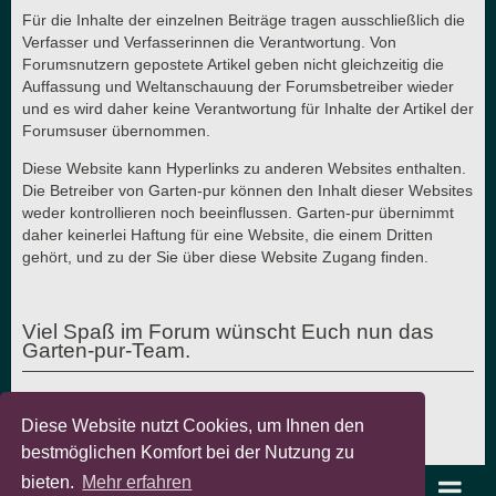
Für die Inhalte der einzelnen Beiträge tragen ausschließlich die
Verfasser und Verfasserinnen die Verantwortung. Von
Forumsnutzern gepostete Artikel geben nicht gleichzeitig die
Auffassung und Weltanschauung der Forumsbetreiber wieder
und es wird daher keine Verantwortung für Inhalte der Artikel der
Forumsuser übernommen.
Diese Website kann Hyperlinks zu anderen Websites enthalten.
Die Betreiber von Garten-pur können den Inhalt dieser Websites
weder kontrollieren noch beeinflussen. Garten-pur übernimmt
daher keinerlei Haftung für eine Website, die einem Dritten
gehört, und zu der Sie über diese Website Zugang finden.
Viel Spaß im Forum wünscht Euch nun das
Garten-pur-Team.
Diese Website nutzt Cookies, um Ihnen den
Letzte Aktualisierung: 7.8.2018 - © Garten-pur GbR
bestmöglichen Komfort bei der Nutzung zu
bieten.
Mehr erfahren
garten-pur Portal
Foren-Übersicht