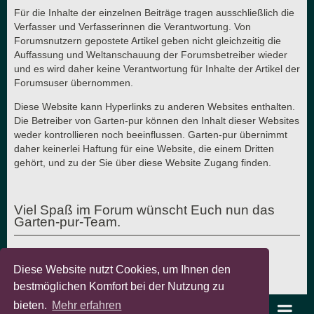
Für die Inhalte der einzelnen Beiträge tragen ausschließlich die
Verfasser und Verfasserinnen die Verantwortung. Von
Forumsnutzern gepostete Artikel geben nicht gleichzeitig die
Auffassung und Weltanschauung der Forumsbetreiber wieder
und es wird daher keine Verantwortung für Inhalte der Artikel der
Forumsuser übernommen.
Diese Website kann Hyperlinks zu anderen Websites enthalten.
Die Betreiber von Garten-pur können den Inhalt dieser Websites
weder kontrollieren noch beeinflussen. Garten-pur übernimmt
daher keinerlei Haftung für eine Website, die einem Dritten
gehört, und zu der Sie über diese Website Zugang finden.
Viel Spaß im Forum wünscht Euch nun das
Garten-pur-Team.
Diese Website nutzt Cookies, um Ihnen den
Letzte Aktualisierung: 7.8.2018 - © Garten-pur GbR
bestmöglichen Komfort bei der Nutzung zu
bieten.
Mehr erfahren
garten-pur Portal
Foren-Übersicht